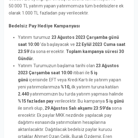
50.000 TL yatırım yapan yatırımcımıza tüm bedelsizlere ek
olarak 1.000 TL fazladan pay verilecektir.
Bedelsiz Pay Hediye Kampanyası
Yatırım turumuz
23 Ağustos 2023 Çarşamba günü
saat 10:00
‘da başlayacak ve
22 Eylül 2023 Cuma saat
23:59
’da sona erecektir.
Toplam kampanya süresi 30
Gündür.
Yatırım Turumuzun başlama tarihi olan
23 Ağustos
2023 Çarşamba saat 10:00
itibari ile
5 iş
günü
içerisinde EFT veya Kredi Kartı ile yatırım yapan
yeni yatırımcılarımıza
%10,
ilk yatırım turuna katılan
2.440
yatırımcımızın bu turda yatırım yapması halinde
%15 fazladan pay
verilecektir. Bu kampanya
5 iş günü
ile sınırlı olup,
29 Ağustos Salı akşamı 23:59'da
sona
erecektir. Ek paylar MKK nezdinde yapılacak pay
dağıtımı esnasında yatırımcıların hesaplarına
aktarılacaktır. Dağıtılacak bedelsiz paylar kurucu
ortaklar Ahmet Ozan Çelik, Burak Özdemir, Eren