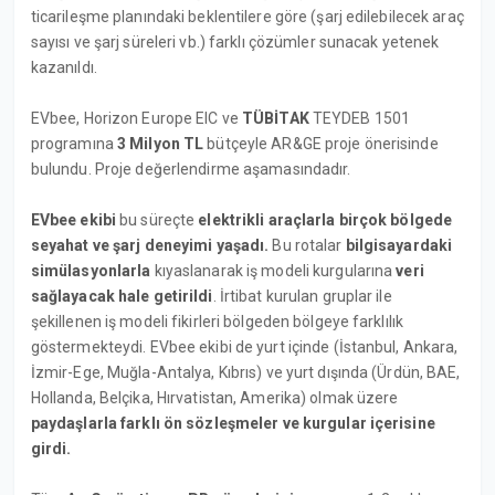
ticarileşme planındaki beklentilere göre (şarj edilebilecek araç
sayısı ve şarj süreleri vb.) farklı çözümler sunacak yetenek
kazanıldı.
EVbee, Horizon Europe EIC ve
TÜBİTAK
TEYDEB 1501
programına
3 Milyon TL
bütçeyle AR&GE proje önerisinde
bulundu. Proje değerlendirme aşamasındadır.
EVbee ekibi
bu süreçte
elektrikli araçlarla birçok bölgede
seyahat ve şarj deneyimi yaşadı.
Bu rotalar
bilgisayardaki
simülasyonlarla
kıyaslanarak iş modeli kurgularına
veri
sağlayacak hale getirildi
. İrtibat kurulan gruplar ile
şekillenen iş modeli fikirleri bölgeden bölgeye farklılık
göstermekteydi. EVbee ekibi de yurt içinde (İstanbul, Ankara,
İzmir-Ege, Muğla-Antalya, Kıbrıs) ve yurt dışında (Ürdün, BAE,
Hollanda, Belçika, Hırvatistan, Amerika) olmak üzere
paydaşlarla farklı ön sözleşmeler ve kurgular içerisine
girdi.