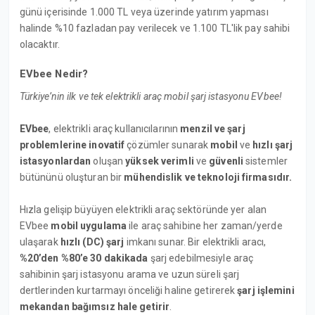
günü içerisinde 1.000 TL veya üzerinde yatırım yapması
halinde %10 fazladan pay verilecek ve 1.100 TL'lik pay sahibi
olacaktır.
EVbee Nedir?
Türkiye’nin ilk ve tek elektrikli araç mobil şarj istasyonu EVbee!
EVbee
, elektrikli araç kullanıcılarının
menzil ve şarj
problemlerine inovatif
çözümler sunarak
mobil
ve
hızlı şarj
istasyonlardan
oluşan
yüksek verimli
ve
güvenli
sistemler
bütününü oluşturan bir
mühendislik ve teknoloji firmasıdır.
Hızla gelişip büyüyen elektrikli araç sektöründe yer alan
EVbee
mobil uygulama
ile araç sahibine her zaman/yerde
ulaşarak
hızlı (DC) şarj
imkanı sunar. Bir elektrikli aracı,
%20’den %80’e 30 dakikada
şarj edebilmesiyle araç
sahibinin şarj istasyonu arama ve uzun süreli şarj
dertlerinden kurtarmayı önceliği haline getirerek
şarj işlemini
mekandan bağımsız hale getirir
.