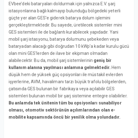
EVbee’deki bataryaları doldurmak için yalnızca E.V. şarj
istasyonlarına bağlı kalmayıp bulunduğu bölgedeki yeterli
güçte yer alan GES’e giderek batarya dolum işlemini
gerçekleştirmektedir. Bu sayede, üretilecek sistemler mini
GES sistemleri ile de bağlantı kurabilecek yapıdadır. Yani
mobil şarj istasyonu, batarya dolumunu şebekeden veya
bataryadan alacağı gibi doğrudan 10 kWp'a kadar kurulu gücü
olan mini GES'lerden de ilave bir ekipman olmadan
alabilecektir. Bu da, mobil şarj sistemlerinin
geniş bir
kullanım alanına yayılması anlamına gelmektedir.
Hem
düşük hem de yüksek güç opsiyonları ile müstakil evlerden
işyerlerine, AVM, havalimanı tarzı büyük trafolu bölgelerden,
çatısında GES bulunan bir fabrikaya veya açılabilir GES
sistemleri bulunan mobil bir şarj sistemine entegre olabilirler.
Bu anlamda tek ünitenin tüm bu opsiyonları sunabiliyor
olması, otomotiv sektörünün açılımlarından olan e-
mobilite kapsamında öncü bir yenilik olma yolundadır.