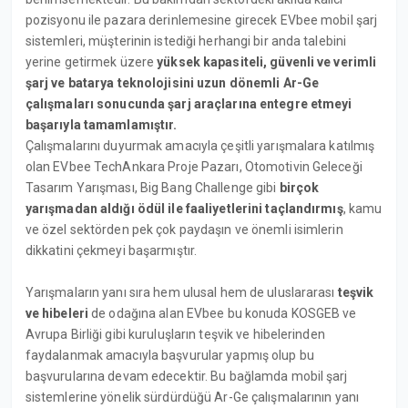
pozisyonu ile pazara derinlemesine girecek EVbee mobil şarj
sistemleri, müşterinin istediği herhangi bir anda talebini
yerine getirmek üzere
yüksek kapasiteli, güvenli ve verimli
şarj ve batarya teknolojisini uzun dönemli Ar-Ge
çalışmaları sonucunda şarj araçlarına entegre etmeyi
başarıyla tamamlamıştır.
Çalışmalarını duyurmak amacıyla çeşitli yarışmalara katılmış
olan EVbee TechAnkara Proje Pazarı, Otomotivin Geleceği
Tasarım Yarışması, Big Bang Challenge gibi
birçok
yarışmadan aldığı ödül ile faaliyetlerini taçlandırmış
, kamu
ve özel sektörden pek çok paydaşın ve önemli isimlerin
dikkatini çekmeyi başarmıştır.
Yarışmaların yanı sıra hem ulusal hem de uluslararası
teşvik
ve hibeleri
de odağına alan EVbee bu konuda KOSGEB ve
Avrupa Birliği gibi kuruluşların teşvik ve hibelerinden
faydalanmak amacıyla başvurular yapmış olup bu
başvurularına devam edecektir. Bu bağlamda mobil şarj
sistemlerine yönelik sürdürdüğü Ar-Ge çalışmalarının yanı