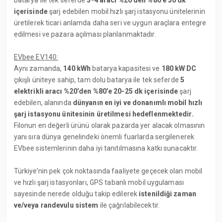
batarya ile tek seferde
3-4 aracı %20’den %80’e 30 dk
içerisinde
şarj edebilen mobil hızlı şarj istasyonu ünitelerinin
üretilerek ticari anlamda daha seri ve uygun araçlara entegre
edilmesi ve pazara açılması planlanmaktadır.
EVbee EV140:
Aynı zamanda,
140 kWh
batarya kapasitesi ve
180 kW DC
çıkışlı üniteye sahip, tam dolu batarya ile tek seferde
5
elektrikli aracı %20’den %80’e 20-25 dk içerisinde
şarj
edebilen, alanında
dünyanın en iyi ve donanımlı mobil hızlı
şarj istasyonu ünitesinin üretilmesi hedeflenmektedir.
Filonun en değerli ürünü olarak pazarda yer alacak olmasının
yanı sıra dünya genelindeki önemli fuarlarda sergilenerek
EVbee sistemlerinin daha iyi tanıtılmasına katkı sunacaktır.
Türkiye’nin pek çok noktasında faaliyete geçecek olan mobil
ve hızlı şarj istasyonları, GPS tabanlı mobil uygulaması
sayesinde nerede olduğu takip edilerek
istenildiği zaman
ve/veya randevulu sistem
ile çağrılabilecektir.