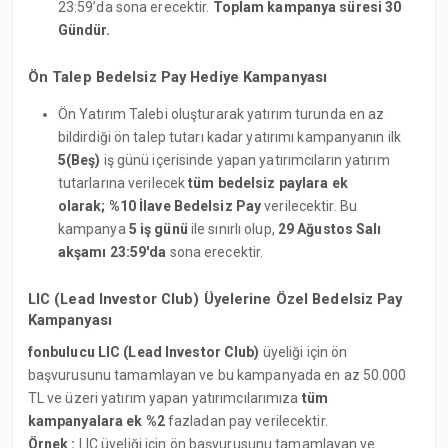
23:59’da sona erecektir.
Toplam kampanya süresi 30
Gündür.
Ön Talep Bedelsiz Pay Hediye Kampanyası
Ön Yatırım Talebi oluşturarak yatırım turunda en az
bildirdiği ön talep tutarı kadar yatırımı kampanyanın ilk
5(Beş)
iş günü içerisinde yapan yatırımcıların yatırım
tutarlarına verilecek
tüm bedelsiz paylara ek
olarak; %10 İlave Bedelsiz Pay
verilecektir. Bu
kampanya
5 iş günü
ile sınırlı olup,
29 Ağustos Salı
akşamı 23:59'da
sona erecektir.
LIC (Lead Investor Club) Üyelerine Özel Bedelsiz Pay
Kampanyası
fonbulucu LIC (Lead Investor Club)
üyeliği için ön
başvurusunu tamamlayan ve bu kampanyada en az 50.000
TL ve üzeri yatırım yapan yatırımcılarımıza
tüm
kampanyalara ek %2
fazladan pay verilecektir.
Örnek :
LIC üyeliği için ön başvurusunu tamamlayan ve