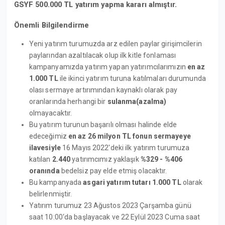
GSYF 500.000 TL yatırım yapma kararı almıştır.
Önemli Bilgilendirme
Yeni yatırım turumuzda arz edilen paylar girişimcilerin
paylarından azaltılacak olup ilk kitle fonlaması
kampanyamızda yatırım yapan yatırımcılarımızın
en az
1.000 TL
ile ikinci yatırım turuna katılmaları durumunda
olası sermaye artırımından kaynaklı olarak pay
oranlarında herhangi bir
sulanma(azalma)
olmayacaktır.
Bu yatırım turunun başarılı olması halinde elde
edeceğimiz
en az 26 milyon TL fonun sermayeye
ilavesiyle
16 Mayıs 2022'deki ilk yatırım turumuza
katılan
2.440
yatırımcımız yaklaşık
%329 - %406
oranında
bedelsiz pay elde etmiş olacaktır.
Bu kampanyada
asgari yatırım tutarı 1.000 TL
olarak
belirlenmiştir.
Yatırım turumuz 23 Ağustos 2023 Çarşamba günü
saat 10:00‘da başlayacak ve 22 Eylül 2023 Cuma saat