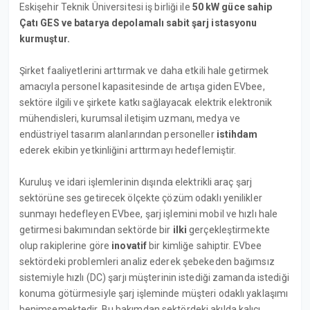
Eskişehir Teknik Üniversitesi iş birliği ile
50 kW güce sahip
Çatı GES ve batarya depolamalı sabit şarj istasyonu
kurmuştur.
Şirket faaliyetlerini arttırmak ve daha etkili hale getirmek
amacıyla personel kapasitesinde de artışa giden EVbee,
sektöre ilgili ve şirkete katkı sağlayacak elektrik elektronik
mühendisleri, kurumsal iletişim uzmanı, medya ve
endüstriyel tasarım alanlarından personeller
istihdam
ederek ekibin yetkinliğini arttırmayı hedeflemiştir.
Kuruluş ve idari işlemlerinin dışında elektrikli araç şarj
sektörüne ses getirecek ölçekte çözüm odaklı yenilikler
sunmayı hedefleyen EVbee, şarj işlemini mobil ve hızlı hale
getirmesi bakımından sektörde bir
ilki
gerçekleştirmekte
olup rakiplerine göre
inovatif
bir kimliğe sahiptir. EVbee
sektördeki problemleri analiz ederek şebekeden bağımsız
sistemiyle hızlı (DC) şarjı müşterinin istediği zamanda istediği
konuma götürmesiyle şarj işleminde müşteri odaklı yaklaşımı
benimsemektedir. Bu bakımdan sektördeki akılda kalıcı