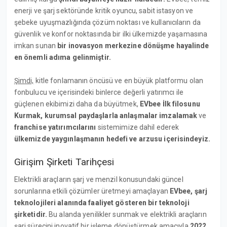
enerji ve şarj sektöründe kritik oyuncu, sabit istasyon ve
şebeke uyuşmazlığında çözüm noktası ve kullanıcıların da
güvenlik ve konfor noktasında bir ilki ülkemizde yaşamasına
imkan sunan
bir inovasyon merkezine dönüşme hayalinde
en önemli adıma gelinmiştir.
Şimdi,
kitle fonlamanın öncüsü ve en büyük platformu olan
fonbulucu ve içerisindeki binlerce değerli yatırımcı ile
güçlenen ekibimizi daha da büyütmek,
EVbee İlk filosunu
Kurmak, kurumsal paydaşlarla anlaşmalar imzalamak
ve
franchise yatırımcılarını
sistemimize dahil ederek
ülkemizde yaygınlaşmanın hedefi ve arzusu içerisindeyiz.
Girişim Şirketi Tarihçesi
Elektrikli araçların şarj ve menzil konusundaki güncel
sorunlarına etkili çözümler üretmeyi amaçlayan
EVbee, şarj
teknolojileri alanında faaliyet gösteren bir teknoloji
şirketidir.
Bu alanda yenilikler sunmak ve elektrikli araçların
şarj sürecini inovatif bir işleme dönüştürmek amacıyla
2022