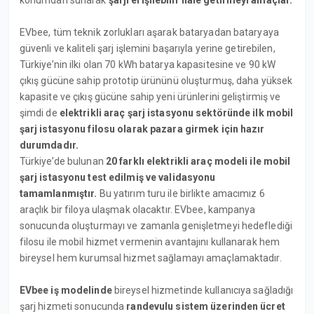
konumdan sunarak
şarjı erişilebilir hale getirmeyi amaçlar.
EVbee, tüm teknik zorlukları aşarak bataryadan bataryaya
güvenli ve kaliteli şarj işlemini başarıyla yerine getirebilen,
Türkiye’nin ilki olan 70 kWh batarya kapasitesine ve 90 kW
çıkış gücüne sahip prototip ürününü oluşturmuş, daha yüksek
kapasite ve çıkış gücüne sahip yeni ürünlerini geliştirmiş ve
şimdi de
elektrikli araç şarj istasyonu sektöründe ilk mobil
şarj istasyonu filosu olarak pazara girmek için hazır
durumdadır.
Türkiye’de bulunan
20 farklı elektrikli araç modeli ile mobil
şarj istasyonu test edilmiş ve validasyonu
tamamlanmıştır.
Bu yatırım turu ile birlikte amacımız 6
araçlık bir filoya ulaşmak olacaktır. EVbee, kampanya
sonucunda oluşturmayı ve zamanla genişletmeyi hedeflediği
filosu ile mobil hizmet vermenin avantajını kullanarak hem
bireysel hem kurumsal hizmet sağlamayı amaçlamaktadır.
EVbee iş modelinde
bireysel hizmetinde kullanıcıya sağladığı
şarj hizmeti sonucunda
randevulu sistem üzerinden ücret