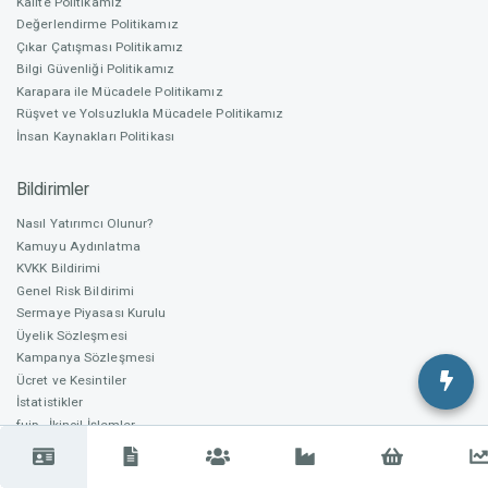
Kalite Politikamız
Değerlendirme Politikamız
Fonlama Başlangıç
Çıkar Çatışması Politikamız
23.08.2023
Bilgi Güvenliği Politikamız
Yasemin Bayar
Karapara ile Mücadele Politikamız
Proje Planlama ve Kurumsal İletişim Uzmanı
Rüşvet ve Yolsuzlukla Mücadele Politikamız
Fonlama Bitiş
İnsan Kaynakları Politikası
22.09.2023
Bildirimler
Ayda Mirzatürkmen
Nasıl Yatırımcı Olunur?
Fonlama süresi sona ermiştir. Fonlama başarılı olarak
Dijital ve Grafik Tasarımcı / Endüstriyel Tasarımcı
Kamuyu Aydınlatma
sonlanmıştır.
KVKK Bildirimi
Genel Risk Bildirimi
Sermaye Piyasası Kurulu
Üyelik Sözleşmesi
Caner Ülker
Kampanya Sözleşmesi
Basın ve Medya Planlama Uzmanı / Sosyal Medya
Ücret ve Kesintiler
İstatistikler
fuip - İkincil İşlemler
Üyeliklerimiz
Ahmet Aktaş