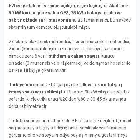
EVbee’ye tahsisi ve şube açılışı gerçekleşmiştir.
Akabinde
50 kW kurulu güce sahip GES, 75 kWh batarya grubu ve
sabit noktada şarj istasyonu
imalatı tamamlandı. Bu sayede
sistemin tüm demosu oluşturulabilmiştir.
2 elektrik‐elektronik mühendisi, 1 enerji sistemleri mühendisi,
2 idari (kurumsal iletişim uzmanı ve endüstriyel tasarımcı)
olmak üzere 5 yeni
istihdamla çalışan sayısı
, kurucu
ortaklar (3 mühendis ve bir işletmeci) ve danışman hocalar ile
birlikte
10
kişiye çıkartılmıştır.
Türkiye’nin
mobil ve DC şarj özellikli
ilk ve tek mobil şarj
istasyonu aracı üretilmiştir.
Bu araç, 90 kW çıkış gücüyle tek
seferde iki elektrikli aracı %20’den %80’e 30-45 dk arasında
doldurabilmektedir.
Prototip sonrası agresif şekilde
PR
bölümüne geçilerek, mobil
şarj sistemi yurt içi/yurt dışı iş birliği yapılabilecek firmalarla
görüşmelerle ve sosyal medya paylaşımlarıyla gösterilmeye