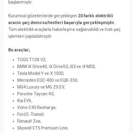
başlanmıştır.
Kurumsal gözetimlerde gerçekleşen
20 farklı elektrikli
aracın şarj demosu/testleri başarıyla gerçekleşmiştir.
Tüm elektrikli araçlarla haberleşme sağlanabildi ve hızlı şarj
işlemleri yapılabilmiştir.
Bu araçlar;
TOGG T10X V2,
BMW iX Drive40, iX Drive50, iX3 ve i4 M50,
Tesla Model Y ve X 100D,
Mercedes EQC-400 ve EQB-350,
MG4 Luxury ve MG ZS EV,
Porsche Taycan 4S,
Kia EV6,
Volvo C40 Recharge,
Ford E-Transit,
Renault Zoe,
Skywell ET5 Premium Line,