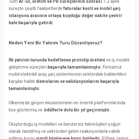
Tüm
Ar-Gr, üretim ve PR süreçlerinin sonrası
1-2 aylık
süreçte çeşitli faaliyetlerde
faturalar kesti ve mobil şarj
istasyonu aracının ortaya koyduğu değer nakite çevirir
hale başarıyla getirdi.
Neden Yeni Bir Yatırım Turu Düzenliyoruz?
İlk yatırım turunda hedeflenen prototip üretimi
ve iş modeli
geliştirme süreçleri
başarıyla tamamlanmıştır.
Firmamız
mobil elektrikli araç şarj sistemlerinin sektördeki beklentileri
karşılar halde
demolarını ve validasyonlarını başarıyla
tamamlamıştır.
Ülkemizde girişim ekosisteminin en önemli platformlarında
boy göstermiş ve
ödüllerle dolu bir yıl geçirmiştir.
Oluşturduğu iş modelleri ve benzersiz teknolojileri yoğun
olarak tanıtılmış ve sektörden gelen reaksiyonlarla valide
edilmiş kurgu
şimdi büyümeye hazır haldedir.
EVbee, temiz