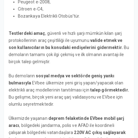
Peugeot e-2008,
Citroen e-C4,
Bozankaya Elektrikli Otobüs’tür.
Testlerdeki amaç
, güvenli ve hızlı şarjı mümkün kılan şarj
protokollerinin araç çeşitliliği ile uyumunu
valide etmek ve
son kullanıcıların bu konudaki endişelerini gidermektir.
Bu
demoların tamamı çok ilgi çekmiş ve ilk olmanın avantajı ile
birçok talep gelmiştir.
Bu demoların
sosyal medya ve sektörde geniş yankı
bulmasıyla
EVbee ülkemize yeni giriş yapan/yapacak olan
elektrikli araç modellerinin tanıtılması için
talep görmektedir.
Bu gelişme, birçok yeni araç şarj validasyonu ve EVbee için
olumlu seyretmektedir.
Ülkemizde yaşanan
deprem felaketinde
EVbee mobil şarj
aracı
, bölgedeki jandarma, polis ve AFAD ile koordineli
çalışarak bölgedeki vatandaşlara
220V AC çıkış sağlayarak