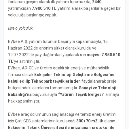
fonlanan girişim olarak ilk yatırım turumuzda,
2440
yatırımcıdan
7.900.510 TL
yatırım alarak başarılarla geçen bir
yolculuğa başlangıç yaptık.
İşte o yolculuk;
EVbee A.Ş. yatırım turunun başarıyla kapanmasıyla, 16
Haziran 2022'de anonim şirket olarak kuruldu ve
19.07.2022’de pay dağılımları yapılarak
sermayesi
7.950.510
TL
'ye artırılmıştır.
EVbee, AR-GE ve üretim odaklı bir enerji ve mühendislik
firması olarak
Eskişehir Teknoloji Geliştirme Bölgesi’ne
kabul edilip
Teknopark teşviklerinden
faydalanarak proje
bütçesindeki alımlarını tamamlamıştır.
Sanayi ve Teknoloji
Bakanlığı’na
başvurusuyla
“Yatırım Teşvik Belgesi”
almaya
hak kazanılmıştır.
EVbee araç dolumunun sağlanacağı ve temiz enerji üretimi
için Çatı GES sistemlerinin kurulacağı
300+70 m2’lik
alanın
Eskişehir Teknik Üniversitesi ile imzalanan protokol ile