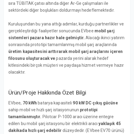
sıra TÜBİTAK çatısı altında diğer Ar-Ge çalışmaları ile
sektördeki diğer boşlukları doldurmayı hedeflemektedir.
Kuruluşundan bu yana attığı adımlar, kurduğu partnerlikler ve
gerçekleştirdiği faaliyetler sonucunda EVbee
mobil şarj
sistemleri pazara hazır hale gelmiştir.
Alacağı ikinci yatırım
sonrasında prototipi tamamlanmış mobil şarj araçlarında
üretim kapasitesini arttırarak mobil şarj araçlarını içeren
filosunu oluşturacak ve
pazarda yerini alarak
hedef
kitlesindeki birçok müşteri ve paydaşa hizmet vermeye hazır
olacaktır.
Ürün/Proje Hakkında Özet Bilgi
EVbee,
70 kWh
batarya kapasiteli
90 kW DC çıkış gücüne
sahip mobil ve hızlı şarj istasyonunun
prototipi
tamamlanmıştır.
Pilotcar P-1000 aracı üzerine entegre
edilen bu mobil şarj istasyonu bir elektrikli aracı
yaklaşık 45
dakikada hızlı şarj edebilir
düzeydedir. (EVbee EV70 ürünü)