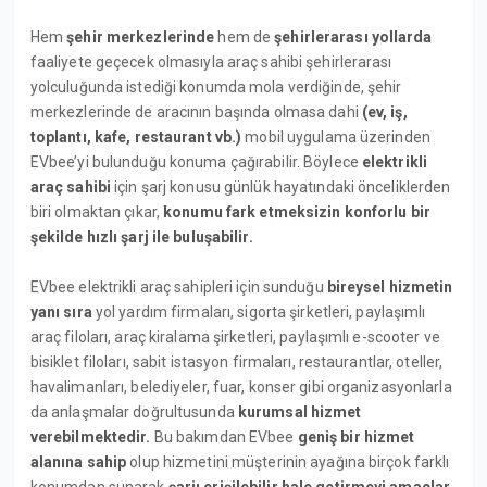
Hem
şehir merkezlerinde
hem de
şehirlerarası yollarda
faaliyete geçecek olmasıyla araç sahibi şehirlerarası
yolculuğunda istediği konumda mola verdiğinde, şehir
merkezlerinde de aracının başında olmasa dahi
(ev, iş,
toplantı, kafe, restaurant vb.)
mobil uygulama üzerinden
EVbee’yi bulunduğu konuma çağırabilir. Böylece
elektrikli
araç sahibi
için şarj konusu günlük hayatındaki önceliklerden
biri olmaktan çıkar,
konumu fark etmeksizin konforlu bir
şekilde hızlı şarj ile buluşabilir.
EVbee elektrikli araç sahipleri için sunduğu
bireysel hizmetin
yanı sıra
yol yardım firmaları, sigorta şirketleri, paylaşımlı
araç filoları, araç kiralama şirketleri, paylaşımlı e-scooter ve
bisiklet filoları, sabit istasyon firmaları, restaurantlar, oteller,
havalimanları, belediyeler, fuar, konser gibi organizasyonlarla
da anlaşmalar doğrultusunda
kurumsal hizmet
verebilmektedir.
Bu bakımdan EVbee
geniş bir hizmet
alanına sahip
olup hizmetini müşterinin ayağına birçok farklı