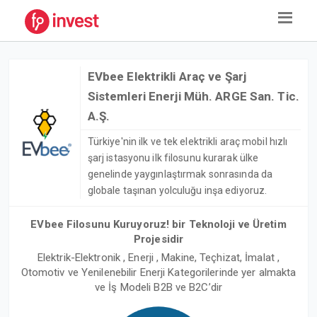
EVbee Elektrikli Araç ve Şarj
Sistemleri Enerji Müh. ARGE San. Tic.
A.Ş.
Türkiye'nin ilk ve tek elektrikli araç mobil hızlı
şarj istasyonu ilk filosunu kurarak ülke
genelinde yaygınlaştırmak sonrasında da
globale taşınan yolculuğu inşa ediyoruz.
EVbee Filosunu Kuruyoruz! bir Teknoloji ve Üretim
Projesidir
Elektrik-Elektronik , Enerji , Makine, Teçhizat, İmalat ,
Otomotiv ve Yenilenebilir Enerji Kategorilerinde yer almakta
ve İş Modeli B2B ve B2C’dir