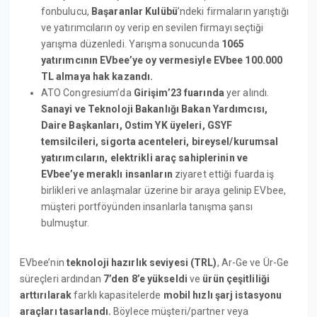
fonbulucu,
Başaranlar Kulübü
’ndeki firmaların yarıştığı
ve yatırımcıların oy verip en sevilen firmayı seçtiği
yarışma düzenledi. Yarışma sonucunda
1065
yatırımcının EVbee’ye oy vermesiyle EVbee 100.000
TL almaya hak kazandı.
ATO Congresium’da
Girişim’23 fuarında
yer alındı.
Sanayi ve Teknoloji Bakanlığı Bakan Yardımcısı,
Daire Başkanları, Ostim YK üyeleri, GSYF
temsilcileri, sigorta acenteleri, bireysel/kurumsal
yatırımcıların, elektrikli araç sahiplerinin ve
EVbee’ye meraklı insanların
ziyaret ettiği fuarda iş
birlikleri ve anlaşmalar üzerine bir araya gelinip EVbee,
müşteri portföyünden insanlarla tanışma şansı
bulmuştur.
EVbee’nin
teknoloji hazırlık seviyesi (TRL)
, Ar-Ge ve Ür-Ge
süreçleri ardından
7’den 8’e yükseldi
ve
ürün çeşitliliği
arttırılarak
farklı kapasitelerde
mobil hızlı şarj istasyonu
araçları tasarlandı.
Böylece müşteri/partner veya