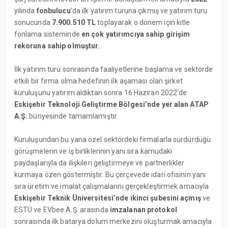
yılında
fonbulucu
’da ilk yatırım turuna çıkmış ve yatırım turu
sonucunda
7.900.510 TL
toplayarak o dönem için kitle
fonlama sisteminde
en çok yatırımcıya sahip girişim
rekoruna sahip olmuştur.
İlk yatırım turu sonrasında faaliyetlerine başlama ve sektörde
etkili bir firma olma hedefinin ilk aşaması olan şirket
kuruluşunu yatırım aldıktan sonra 16 Haziran 2022’de
Eskişehir Teknoloji Geliştirme Bölgesi’nde yer alan ATAP
A.Ş.
bünyesinde tamamlamıştır.
Kuruluşundan bu yana özel sektördeki firmalarla sürdürdüğü
görüşmelerin ve iş birliklerinin yanı sıra kamudaki
paydaşlarıyla da ilişkileri geliştirmeye ve partnerlikler
kurmaya özen göstermiştir. Bu çerçevede idari ofisinin yanı
sıra üretim ve imalat çalışmalarını gerçekleştirmek amacıyla
Eskişehir Teknik Üniversitesi’nde ikinci şubesini açmış
ve
ESTÜ ve EVbee A.Ş. arasında
imzalanan protokol
sonrasında ilk batarya dolum merkezini oluşturmak amacıyla