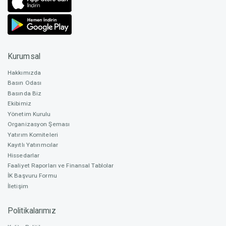
Kurucu Ortak - İşletme & Pazarlama Direktörü / Franchise
₺ 33.531.069
İlişkileri
Pay Arz Oranı
% 15
Kurumsal
Ümit Ayberk Tonyalı
Hakkımızda
Kurucu Ortak - Mekanik AR-GE & Üretim, Araç Tasarımı ve
Ortalama Yatırım
Basın Odası
Modifikasyonu / Makine Müh.
₺ 7.627
Basında Biz
Ekibimiz
Yönetim Kurulu
En Yüksek Yatırım
Organizasyon Şeması
₺ 500.000
Kadir Tomas
Yatırım Komiteleri
Kayıtlı Yatırımcılar
Elektrik – Elektronik Mühendisi
Hissedarlar
Nitelikli Yatırımcı
Faaliyet Raporları ve Finansal Tablolar
680
İK Başvuru Formu
İletişim
Fahrettin Gültekin
Nitelikli Yatırım Oranı
Politikalarımız
% 43,93
Elektrik – Elektronik Mühendisi / Gömülü Yazılım