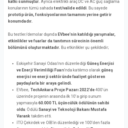
katkı sunmuştur.
Ayrıca elektrikli araç DC ve AC güç sağlama
konularının tümü sahada
test/valide edildi
. Bu sayede
prototip ürün, fonksiyonlarının tamamını yerine getirir
konumdadır.
Bu testler/demolar dışında
EVbee’nin katıldığı yarışmalar,
etkinlikler ve fuarlar da tanıtımın sürecinin önemli
bölümünü oluşturmaktadır.
Bu etkinlikler şu şekildedir;
Eskişehir Sanayi Odası’nın düzenlediği
Güneş Enerjisi
ve Enerji Verimliliği Fuarı
’nda katılımcı olarak
güneş
enerjisi ve enerji sektöründe faaliyet gösteren
paydaşlarla bir araya gelindi.
EVbee,
TechAnkara Proje Pazarı 2022’de
400’ün
üzerinde projenin arasında ilk 10’a girip sunum
yapmasıyla
60.000 TL üçüncülük ödülünün sahibi
oldu
. Ödülü
Sanayi ve Teknoloji Bakanı Mustafa
Varank
takdim etti.
İTÜ Çekirdek ve OİB’in düzenlediği ve 100’den fazla