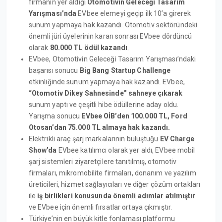
firmanın yer aldığı
Otomotivin Geleceği Tasarım
Yarışması’nda
EVbee elemeyi geçip ilk 10’a girerek
sunum yapmaya hak kazandı. Otomotiv sektöründeki
önemli jüri üyelerinin kararı sonrası EVbee dördüncü
olarak
80.000 TL ödül kazandı
.
EVbee, Otomotivin Geleceği Tasarım Yarışması’ndaki
başarısı sonucu
Big Bang Startup Challenge
etkinliğinde sunum yapmaya hak kazandı. EVbee,
“Otomotiv Dikey Sahnesinde” sahneye çıkarak
sunum yaptı ve çeşitli hibe ödüllerine aday oldu.
Yarışma sonucu
EVbee OİB’den 100.000 TL, Ford
Otosan’dan 75.000 TL almaya hak kazandı.
Elektrikli araç şarj markalarının buluştuğu
EV Charge
Show’da
EVbee katılımcı olarak yer aldı, EVbee mobil
şarj sistemleri ziyaretçilere tanıtılmış, otomotiv
firmaları, mikromobilite firmaları, donanım ve yazılım
üreticileri, hizmet sağlayıcıları ve diğer çözüm ortakları
ile
iş birlikleri konusunda önemli adımlar atılmıştır
ve EVbee için önemli fırsatlar ortaya çıkmıştır.
Türkiye’nin en büyük kitle fonlaması platformu