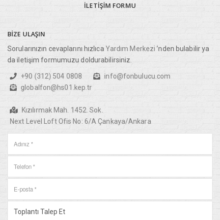
İLETIŞIM
FORMU
BIZE
ULAŞIN
Sorularınızın cevaplarını hızlıca
Yardım Merkezi
’nden bulabilir ya
da iletişim formumuzu doldurabilirsiniz.
+90 (312) 504 0808
info@fonbulucu.com
globalfon@hs01.kep.tr
Kızılırmak Mah. 1452. Sok.
Next Level Loft Ofis No: 6/A Çankaya/Ankara