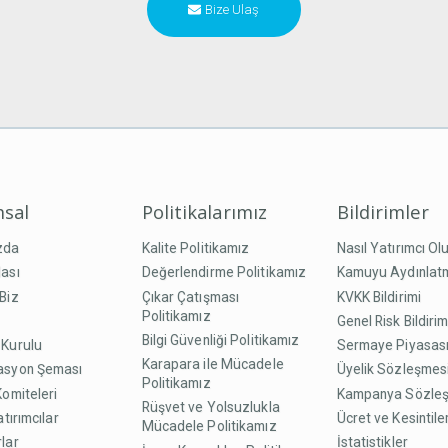
Bize Ulaş
sal
Politikalarımız
Bildirimler
zda
Kalite Politikamız
Nasıl Yatırımcı Ol
ası
Değerlendirme Politikamız
Kamuyu Aydınlat
Biz
Çıkar Çatışması
KVKK Bildirimi
Politikamız
Genel Risk Bildirim
Bilgi Güvenliği Politikamız
 Kurulu
Sermaye Piyasası
Karapara ile Mücadele
asyon Şeması
Üyelik Sözleşmes
Politikamız
Komiteleri
Kampanya Sözle
Rüşvet ve Yolsuzlukla
atırımcılar
Ücret ve Kesintile
Mücadele Politikamız
lar
İstatistikler