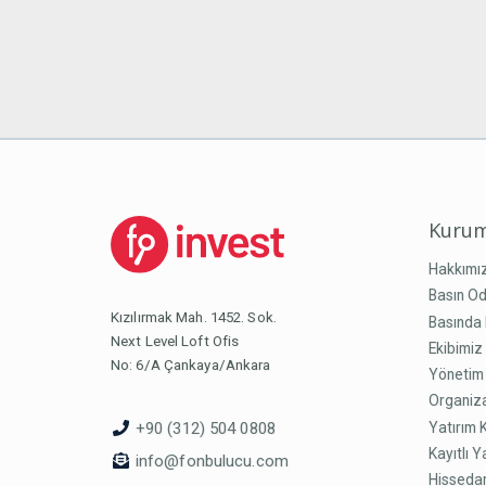
Kurum
Hakkımı
Basın Od
Kızılırmak Mah. 1452. Sok.
Basında 
Next Level Loft Ofis
Ekibimiz
No: 6/A Çankaya/Ankara
Yönetim
Organiz
Yatırım 
+90 (312) 504 0808
Kayıtlı Y
info@fonbulucu.com
Hissedar