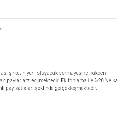
anı
sı şirketin yeni oluşacak sermayesine nakden
ılan paylar arz edilmektedir. Ek fonlama ile %20 'ye k
imli pay satışları şeklinde gerçekleşmektedir.