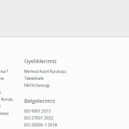
Üyeliklerimiz
unur?
Merkezi Kayıt Kuruluşu
ma
Takasbank
FINTR Derneği
i
Belgelerimiz
 Kurulu
i
ISO 9001:2015
şmesi
ISO 27001:2022
r
ISO 20000-1:2018