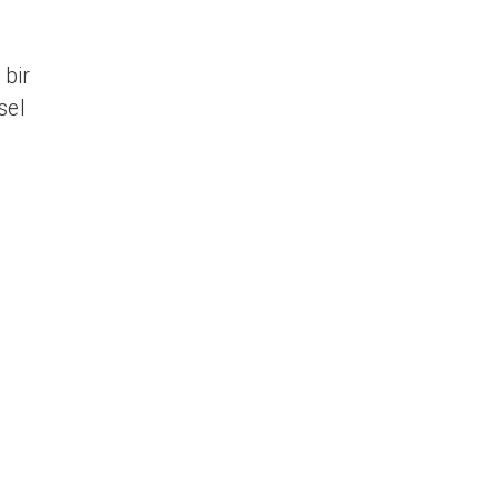
 bir
sel