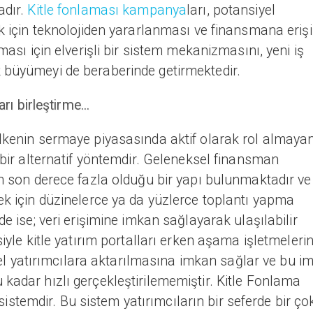
adır.
Kitle fonlaması kampanya
ları, potansiyel
ek için teknolojiden yararlanması ve finansmana eriş
ması için elverişli bir sistem mekanizmasını, yeni iş
 büyümeyi de beraberinde getirmektedir.
rı birleştirme...
ülkenin sermaye piyasasında aktif olarak rol almaya
 bir alternatif yöntemdir. Geleneksel finansman
ın son derece fazla olduğu bir yapı bulunmaktadır ve
ek için düzinelerce ya da yüzlerce toplantı yapma
de ise; veri erişimine imkan sağlayarak ulaşılabilir
siyle kitle yatırım portalları erken aşama işletmelerin
siyel yatırımcılara aktarılmasına imkan sağlar ve bu i
kadar hızlı gerçekleştirilememiştir. Kitle Fonlama
r sistemdir. Bu sistem yatırımcıların bir seferde bir ço