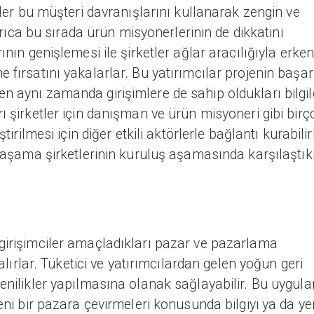
etler bu müşteri davranışlarını kullanarak zengin ve
 Ayrıca bu sırada ürün misyonerlerinin de dikkatini
ının genişlemesi ile şirketler ağlar aracılığıyla erke
 fırsatını yakalarlar. Bu yatırımcılar projenin başarı
n aynı zamanda girişimlere de sahip oldukları bilgil
ı şirketler için danışman ve ürün misyoneri gibi birç
tirilmesi için diğer etkili aktörlerle bağlantı kurabilir
n aşama şirketlerinin kuruluş aşamasında karşılaştık
 girişimciler amaçladıkları pazar ve pazarlama
 alırlar. Tüketici ve yatırımcılardan gelen yoğun geri
yenilikler yapılmasına olanak sağlayabilir. Bu uygul
yeni bir pazara çevirmeleri konusunda bilgiyi ya da ye