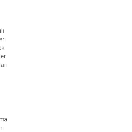
n
lı
eri
ok
ler.
ları
ama
ni