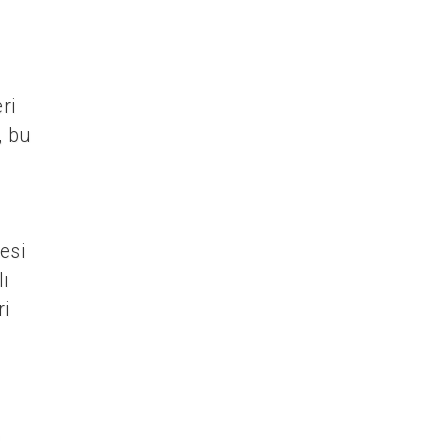
ri
, bu
esi
lı
ri
p