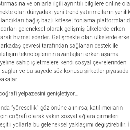
ırmasına ve onlarla ilgili ayrıntılı bilgilere online ol
ekte olan dünyadaki yeni trend yatırımcıların yenilik
ullandıkları bağış bazlı kitlesel fonlama platformlarıdı
darları geleneksel olarak gelişmiş ülkelerde erken
larak hizmet ederler. Gelişmekte olan ülkelerde erke
 arkadaş çevresi tarafından sağlanan destek ile
e iletişim teknolojilerinin avantajları erken aşama
iyeline sahip işletmelere kendi sosyal çevrelerinden
 sağlar ve bu sayede söz konusu şirketler piyasada
yakalar.
 coğrafi yelpazesini genişletiyor...
 ‘‘yöresellik’’ göz önüne alınırsa; katılımcıların
için coğrafi olarak yakın sosyal ağlara girmeleri
şitli yollarla bu geleneksel yaklaşımı değiştirebilir. İ