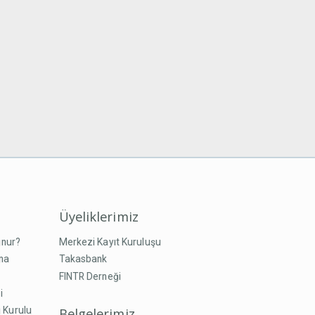
Üyeliklerimiz
unur?
Merkezi Kayıt Kuruluşu
ma
Takasbank
FINTR Derneği
i
Belgelerimiz
 Kurulu