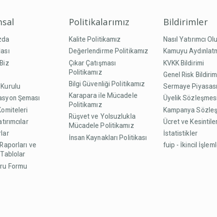
sal
Politikalarımız
Bildirimler
zda
Kalite Politikamız
Nasıl Yatırımcı Ol
ası
Değerlendirme Politikamız
Kamuyu Aydınlat
Biz
Çıkar Çatışması
KVKK Bildirimi
Politikamız
Genel Risk Bildirim
Bilgi Güvenliği Politikamız
 Kurulu
Sermaye Piyasası
Karapara ile Mücadele
asyon Şeması
Üyelik Sözleşmes
Politikamız
Komiteleri
Kampanya Sözle
Rüşvet ve Yolsuzlukla
atırımcılar
Ücret ve Kesintile
Mücadele Politikamız
lar
İstatistikler
İnsan Kaynakları Politikası
 Raporları ve
fuip - İkincil İşlem
 Tablolar
uru Formu