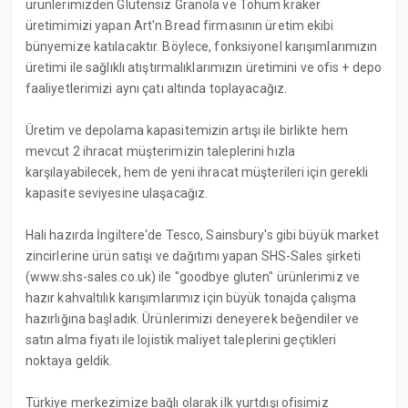
ürünlerimizden Glutensiz Granola ve Tohum kraker
üretimimizi yapan Art'n Bread firmasının üretim ekibi
bünyemize katılacaktır. Böylece, fonksiyonel karışımlarımızın
üretimi ile sağlıklı atıştırmalıklarımızın üretimini ve ofis + depo
faaliyetlerimizi aynı çatı altında toplayacağız.
Üretim ve depolama kapasitemizin artışı ile birlikte hem
mevcut 2 ihracat müşterimizin taleplerini hızla
karşılayabilecek, hem de yeni ihracat müşterileri için gerekli
kapasite seviyesine ulaşacağız.
Hali hazırda İngiltere'de Tesco, Sainsbury's gibi büyük market
zincirlerine ürün satışı ve dağıtımı yapan SHS-Sales şirketi
(www.shs-sales.co.uk) ile "goodbye gluten" ürünlerimiz ve
hazır kahvaltılık karışımlarımız için büyük tonajda çalışma
hazırlığına başladık. Ürünlerimizi deneyerek beğendiler ve
satın alma fiyatı ile lojistik maliyet taleplerini geçtikleri
noktaya geldik.
Türkiye merkezimize bağlı olarak ilk yurtdışı ofisimiz