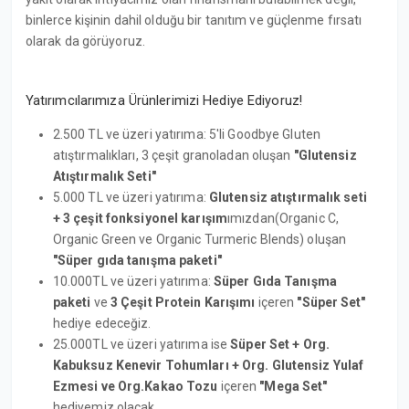
binlerce kişinin dahil olduğu bir tanıtım ve güçlenme fırsatı
olarak da görüyoruz.
Yatırımcılarımıza Ürünlerimizi Hediye Ediyoruz!
2.500 TL ve üzeri yatırıma: 5'li Goodbye Gluten
atıştırmalıkları, 3 çeşit granoladan oluşan
"Glutensiz
Atıştırmalık Seti"
5.000 TL ve üzeri yatırıma:
Glutensiz atıştırmalık seti
+ 3 çeşit fonksiyonel karışım
ımızdan(Organic C,
Organic Green ve Organic Turmeric Blends) oluşan
"Süper gıda tanışma paketi"
10.000TL ve üzeri yatırıma:
Süper Gıda Tanışma
paketi
ve
3 Çeşit Protein Karışımı
içeren
"Süper Set"
hediye edeceğiz.
25.000TL ve üzeri yatırıma ise
Süper Set + Org.
Kabuksuz Kenevir Tohumları + Org. Glutensiz Yulaf
Ezmesi ve Org.Kakao Tozu
içeren
"Mega Set"
hediyemiz olacak.