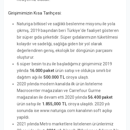
Girişimimizin Kısa Tarihçesi:
Naturiga bitkisel ve sağlıklı beslenme misyonu ile yola
çıkmış, 2019 başından beri Türkiye'de faaliyet gösteren
bir süper gıda şirketidir. Süper gıdalarımızın tüketilmesi
kolaydır ve sadeliği, sağlığa giden bir yol olarak
değerlendiren geniş, ekolojik bir döngünün parçasını
oluşturur.
6 süper besin tozu ile başladığımız girişimimiz 2019
yılında
16.000 paket
ürün satışı ve oldukça sınırlı bir
dağıtım ağı ile
500.000 TL
ciroya ulaştı.
2020 yılında modern kanalda ilk ürün listeleme
Macrocenter mağazaları ve Carrefour Gurme
mağazaları ile devam etti.2020 yılında
56.400 paket
ürün satışı ile
1.855,000 TL
ciroya ulaşıldı. 2020 yılı
sonunda ise www.naturiga.com kanalının soft açılışı
yapıldı.
2021 yılında Metro marketlere listelenen ürünlerimiz