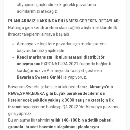
altyapısını güçlendirerek gerekli pazarlama
adımlarımızı atacağız.
PLANLARIMIZ HAKKINDA BİLİNMESİ GEREKEN DETAYLAR:
Naturiga gıda kendi üretimi olan sağlıklı atıştırmalıkları ile ilk
ihracat taleplerini almaya başladı.
Almanya ve İngiltere pazarları için marka patent
başvurularımız yapılmıştır.
Kendi markamızın ilk uluslararası distribütör
anlaşmasını
EXPONATURA 2021 fuarında bağlantı
kurduğumuz ve Almanya'da faaliyet gösteren
Bavarian Sweets GmbH
ile yapıyoruz.
Bavarian Sweets şirketi ile ortak hedefimiz,
Almanya'nın
REWE,SPAR,EDEKA gibi büyük perakendecilerinde
listelenecek şekilde yaklaşık 3000 satış noktası için ilk
ihracat
siparişlerine başlayıp Q4 2022 ‘de Almanya pazarına
giriş yapmak.
Bu anlaşma ile tahmini
yıllık 140-180 bin adetlik paketli
granola ihracat hacmine ulaşılması planlanıyor.