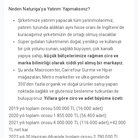
Neden Naturiga'ya Yatırım Yapmalısınız?
Şirketimize yatırım yapacak tüm yatırımcılarımız,
yatırım turunda aldıkları aynı hisse oranı ile İngiltere'de
kuracağımız şirketimizin de ortağı olmuş olacaklar.
Süper gıdaları tüketmenin doğal, yenilikçi ve kullanışlı
bir çok yolunu sunan, sağlıklı büyüyen, çok kanallı
yapıya sahip,
küçük bütçelerimize rağmen ciro ve
marka bilinirliği olarak ciddi yol almış bir markayız.
Şu anda Macrocenter, Carrefour Gurme ve Hiper
mağazaları, Metro marketler ve ülke genelinde
350'den fazla organik ve doğal ürünler satışı yapan
noktada sağlıklı ve glutensiz beslenme tutkunları ile
buluşuyoruz.
Yıllara göre ciro ve adet büyüme özeti:
2019 yılı toplam cirosu 500.000 TL (16.000 adet)
2020 yılı toplam cirosu 1.855.000 TL (56.400 adet)
2021 yılı toplam cirosu 4.000.000 TL (116.000 adet),+42.000
TL net kar
2022 yılı 30 Haziran itibariyle toplam cirosu 2.790.000 TL