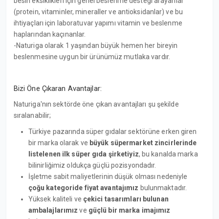
besin eksiklikleri için genel beslenme desteği arayanlar
(protein, vitaminler, mineraller ve antioksidanlar) ve bu
ihtiyaçları için laboratuvar yapımı vitamin ve beslenme
haplarından kaçınanlar.
-Naturiga olarak 1 yaşından büyük hemen her bireyin
beslenmesine uygun bir ürünümüz mutlaka vardır.
Bizi Öne Çıkaran Avantajlar:
Naturiga'nın sektörde öne çıkan avantajları
şu şekilde
sıralanabilir;
Türkiye pazarında süper gıdalar sektörüne erken giren
bir marka olarak ve
büyük süpermarket zincirlerinde
listelenen ilk süper gıda şirketiyiz
, bu kanalda marka
bilinirliğimiz oldukça güçlü pozisyondadır.
İşletme sabit maliyetlerinin düşük olması nedeniyle
çoğu kategoride fiyat avantajımız
bulunmaktadır.
Yüksek kaliteli ve
çekici tasarımları bulunan
ambalajlarımız
ve
güçlü bir marka imajımız