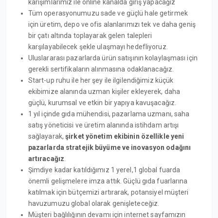
karışımlarımız ile online kanalda giriş yapacağız
Tüm operasyonumuzu sade ve güçlü hale getirmek
için üretim, depo ve ofis alanlarımızı tek ve daha geniş
bir çatı altında toplayarak gelen talepleri
karşılayabilecek şekle ulaşmayı hedefliyoruz.
Uluslararası pazarlarda ürün satışının kolaylaşması için
gerekli sertifikaların alınmasına odaklanacağız.
Start-up ruhu ile her şey ile ilgilendiğimiz küçük
ekibimize alanında uzman kişiler ekleyerek, daha
güçlü, kurumsal ve etkin bir yapıya kavuşacağız.
1 yıl içinde gıda mühendisi, pazarlama uzmanı, saha
satış yöneticisi ve üretim alanında istihdam artışı
sağlayarak,
şirket yönetim ekibinin özellikle yeni
pazarlarda stratejik büyüme ve inovasyon odağını
artıracağız
.
Şimdiye kadar katıldığımız 1 yerel,1 global fuarda
önemli gelişmelere imza attık. Güçlü gıda fuarlarına
katılmak için bütçemizi artırarak, potansiyel müşteri
havuzumuzu global olarak genişleteceğiz.
Müşteri bağlılığının devamı için internet sayfamızın