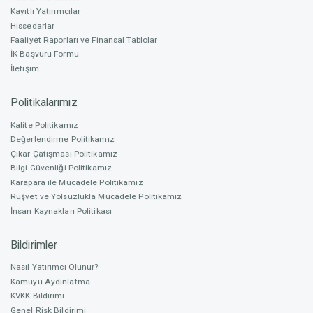
Kayıtlı Yatırımcılar
Hissedarlar
Nitelikli Yatırımcı
Faaliyet Raporları ve Finansal Tablolar
155
İK Başvuru Formu
İletişim
Nitelikli Yatırım Oranı
Politikalarımız
% 48,19
Kalite Politikamız
Değerlendirme Politikamız
Fonlama Başlangıç
Çıkar Çatışması Politikamız
08.08.2022
Bilgi Güvenliği Politikamız
Karapara ile Mücadele Politikamız
Rüşvet ve Yolsuzlukla Mücadele Politikamız
Fonlama Bitiş
İnsan Kaynakları Politikası
07.10.2022
Bildirimler
Nasıl Yatırımcı Olunur?
Fonlama süresi sona ermiştir. Fonlama başarılı olarak
Kamuyu Aydınlatma
sonlanmıştır.
KVKK Bildirimi
Genel Risk Bildirimi