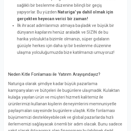
sağlıklı bir beslenme düzenine bilinçli bir geçiş
yapıyorlar. Bu yüzden
Naturiga' ya dahil olmak için
gerçekten heyecan verici bir zaman!
İlk ihracat adımlarımızı atmaya başladık ve büyük bir
dünyanın kapılarını henüz araladık ve SİZİN de bu
harika yolculukta bizimle olmanızı, süper gıdaların
gücüyle herkes için daha iyi bir beslenme düzenine
ulaşma yolculuğumuzda bize katılmanızı umuyoruz!
Neden Kitle Fonlaması ile Yatırım Arayışındayız?
Naturiga olarak şimdiye kadar büyük pazarlama
kampanyaları ve bütçeleri ile bugünlere ulaşmadık. Kulaktan
kulağa yayılan ürün ve müşteri hizmeti kalitemiz ile
ürünlerimizi kullanan kişilerin deneyimlerini memnuniyetle
paylaşmaları sayesinde bugünlere ulaştık. Kitle fonlaması
büyümemizi destekleyebilecek ve global pazarlarda hızlı
ilerlememizi sağlayacak önemli bir adım olacak. Bunu sadece
yakıt olarak ihtiyacımız olan finansmanı bulabilmek değil,