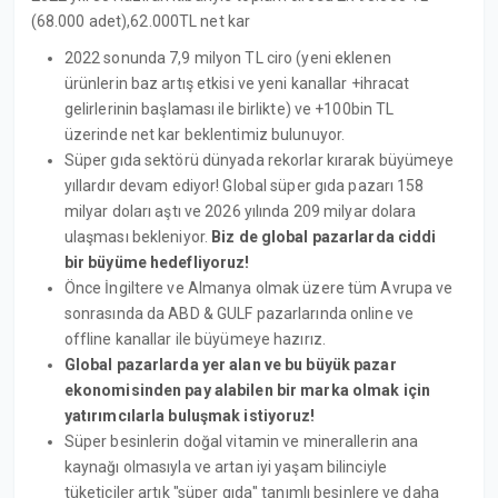
(68.000 adet),62.000TL net kar
2022 sonunda 7,9 milyon TL ciro (yeni eklenen
ürünlerin baz artış etkisi ve yeni kanallar +ihracat
gelirlerinin başlaması ile birlikte) ve +100bin TL
üzerinde net kar beklentimiz bulunuyor.
Süper gıda sektörü dünyada rekorlar kırarak büyümeye
yıllardır devam ediyor! Global süper gıda pazarı 158
milyar doları aştı ve 2026 yılında 209 milyar dolara
ulaşması bekleniyor.
Biz de global pazarlarda ciddi
bir büyüme hedefliyoruz!
Önce İngiltere ve Almanya olmak üzere tüm Avrupa ve
sonrasında da ABD & GULF pazarlarında online ve
offline kanallar ile büyümeye hazırız.
Global pazarlarda yer alan ve bu büyük pazar
ekonomisinden pay alabilen bir marka olmak için
yatırımcılarla buluşmak istiyoruz!
Süper besinlerin doğal vitamin ve minerallerin ana
kaynağı olmasıyla ve artan iyi yaşam bilinciyle
tüketiciler artık "süper gıda" tanımlı besinlere ve daha