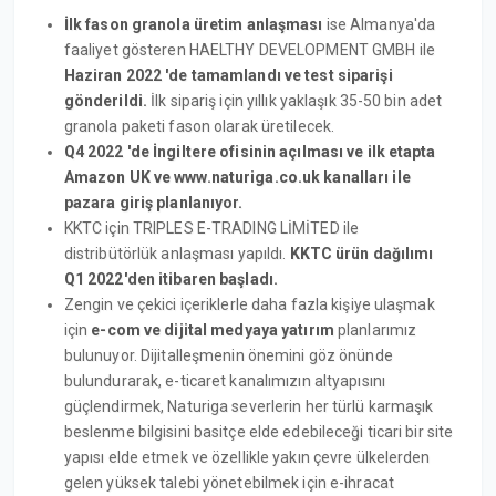
İlk fason granola üretim anlaşması
ise Almanya'da
faaliyet gösteren HAELTHY DEVELOPMENT GMBH ile
Haziran 2022 'de tamamlandı ve test siparişi
gönderildi.
İlk sipariş için yıllık yaklaşık 35-50 bin adet
granola paketi fason olarak üretilecek.
Q4 2022 'de İngiltere ofisinin açılması ve ilk etapta
Amazon UK ve www.naturiga.co.uk kanalları ile
pazara giriş planlanıyor.
KKTC için TRIPLES E-TRADING LİMİTED ile
distribütörlük anlaşması yapıldı.
KKTC ürün dağılımı
Q1 2022'den itibaren başladı.
Zengin ve çekici içeriklerle daha fazla kişiye ulaşmak
için
e-com ve dijital medyaya yatırım
planlarımız
bulunuyor. Dijitalleşmenin önemini göz önünde
bulundurarak, e-ticaret kanalımızın altyapısını
güçlendirmek, Naturiga severlerin her türlü karmaşık
beslenme bilgisini basitçe elde edebileceği ticari bir site
yapısı elde etmek ve özellikle yakın çevre ülkelerden
gelen yüksek talebi yönetebilmek için e-ihracat