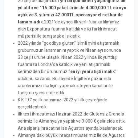
20 çeşide ulaştı.
2021 yılı birçok ilkleri yaşadığımız bir
yıl oldu ve 116.000 paket ürün ile 4.000,000 TL ciroyu
aştık ve 3. yılımızı 42.000TL operasyonel net kar ile
tamamladık.
2021'de ayrıca İlk yerli fuar katılımımız
olan Exponatura fuarına katıldık ve iki farklı ihracat
müşterisi ile tanışarak el sıkıştık.
2022 yılında "goodbye gluten" isimli mini atıştırmalık
grubumuzun lansmanını yaptık ve Nisan ayı sonunda
33 çeşit ürüne ulaştık. Nisan 2022 yılında ilk yurtdışı
fuarımıza Londra'da katıldık ve yeni atıştırmalık
serimizden bir ürünümüz "
en iyi yeni atıştırmalık
"
ödülünü kazandı. Bu sayede İngiltere pazarında
ürünlerimizin satışını yapmak isteyen kanallar ile
tanışma şansı elde ettik.
K.K.T.C' ye ilk satışımızı 2022 yılı ilk çeyreğinde
gerçekleştirdik.
İlk test ihracatımızı Haziran 2022'de Glutensiz Granola
serimiz ile Almanya'ya yaptık ve 3.000 € gelir elde ettik.
Ana sipariş ihracatına ise Ağustos ayında başlanacak.
Almanya'daki büyük ihracat müşterimiz ile de Ağustos