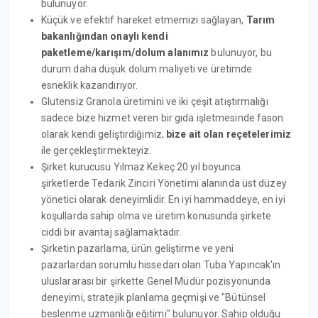
bulunuyor.
Küçük ve efektif hareket etmemizi sağlayan,
Tarım
bakanlığından onaylı kendi
paketleme/karışım/dolum alanımız
bulunuyor, bu
durum daha düşük dolum maliyeti ve üretimde
esneklik kazandırıyor.
Glutensiz Granola üretimini ve iki çeşit atıştırmalığı
sadece bize hizmet veren bir gıda işletmesinde fason
olarak kendi geliştirdiğimiz,
bize ait olan reçetelerimiz
ile gerçekleştirmekteyiz.
Şirket kurucusu Yılmaz Kekeç 20 yıl boyunca
şirketlerde Tedarik Zinciri Yönetimi alanında üst düzey
yönetici olarak deneyimlidir. En iyi hammaddeye, en iyi
koşullarda sahip olma ve üretim konusunda şirkete
ciddi bir avantaj sağlamaktadır.
Şirketin pazarlama, ürün geliştirme ve yeni
pazarlardan sorumlu hissedarı olan Tuba Yapıncak'ın
uluslararası bir şirkette Genel Müdür pozisyonunda
deneyimi, stratejik planlama geçmişi ve "Bütünsel
beslenme uzmanlığı eğitimi" bulunuyor. Sahip olduğu