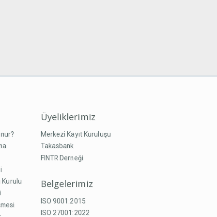
Üyeliklerimiz
unur?
Merkezi Kayıt Kuruluşu
ma
Takasbank
FINTR Derneği
i
Belgelerimiz
 Kurulu
i
ISO 9001:2015
şmesi
ISO 27001:2022
r