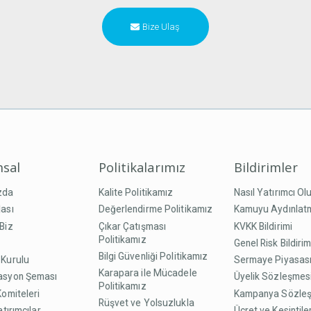
Bize Ulaş
sal
Politikalarımız
Bildirimler
zda
Kalite Politikamız
Nasıl Yatırımcı Ol
ası
Değerlendirme Politikamız
Kamuyu Aydınlat
Biz
Çıkar Çatışması
KVKK Bildirimi
Politikamız
Genel Risk Bildirim
Bilgi Güvenliği Politikamız
 Kurulu
Sermaye Piyasası
Karapara ile Mücadele
asyon Şeması
Üyelik Sözleşmes
Politikamız
Komiteleri
Kampanya Sözle
Rüşvet ve Yolsuzlukla
atırımcılar
Ücret ve Kesintile