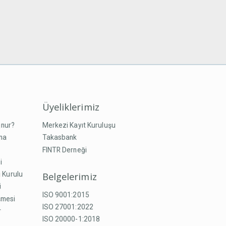
Üyeliklerimiz
unur?
Merkezi Kayıt Kuruluşu
ma
Takasbank
FINTR Derneği
i
Belgelerimiz
 Kurulu
i
ISO 9001:2015
şmesi
ISO 27001:2022
r
ISO 20000-1:2018