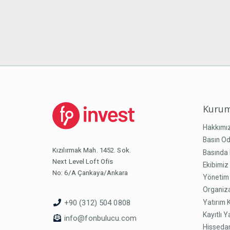
Kurum
Hakkımı
Basın Od
Kızılırmak Mah. 1452. Sok.
Basında 
Next Level Loft Ofis
Ekibimiz
No: 6/A Çankaya/Ankara
Yönetim
Organiz
Yatırım 
+90 (312) 504 0808
Kayıtlı Y
info@fonbulucu.com
Hissedar