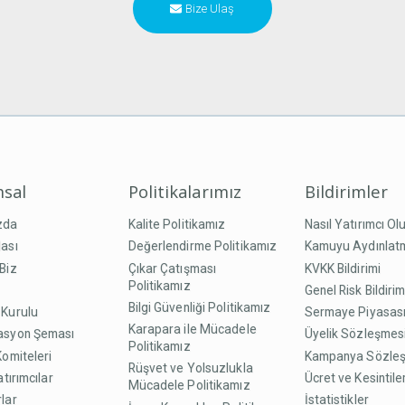
Bize Ulaş
sal
Politikalarımız
Bildirimler
zda
Kalite Politikamız
Nasıl Yatırımcı Ol
ası
Değerlendirme Politikamız
Kamuyu Aydınlat
Biz
Çıkar Çatışması
KVKK Bildirimi
Politikamız
Genel Risk Bildirim
Bilgi Güvenliği Politikamız
 Kurulu
Sermaye Piyasası
Karapara ile Mücadele
asyon Şeması
Üyelik Sözleşmes
Politikamız
Komiteleri
Kampanya Sözle
Rüşvet ve Yolsuzlukla
atırımcılar
Ücret ve Kesintile
Mücadele Politikamız
lar
İstatistikler