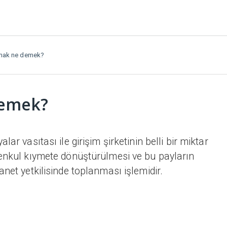
mak ne demek?
demek?
ar vasıtası ile girişim şirketinin belli bir miktar
menkul kıymete dönüştürülmesi ve bu payların
net yetkilisinde toplanması işlemidir.