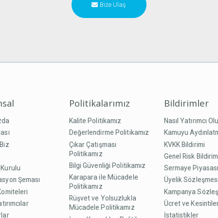
Bize Ulaş
sal
Politikalarımız
Bildirimler
zda
Kalite Politikamız
Nasıl Yatırımcı Ol
ası
Değerlendirme Politikamız
Kamuyu Aydınlat
Biz
Çıkar Çatışması
KVKK Bildirimi
Politikamız
Genel Risk Bildirim
Bilgi Güvenliği Politikamız
 Kurulu
Sermaye Piyasası
Karapara ile Mücadele
asyon Şeması
Üyelik Sözleşmes
Politikamız
Komiteleri
Kampanya Sözle
Rüşvet ve Yolsuzlukla
atırımcılar
Ücret ve Kesintile
Mücadele Politikamız
lar
İstatistikler