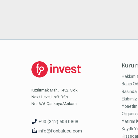
Kurum
Hakkımı
Basın Od
Kızılırmak Mah. 1452. Sok.
Basında 
Next Level Loft Ofis
Ekibimiz
No: 6/A Çankaya/Ankara
Yönetim
Organiz
Yatırım 
+90 (312) 504 0808
Kayıtlı Y
info@fonbulucu.com
Hissedar