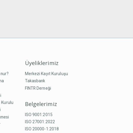
Üyeliklerimiz
unur?
Merkezi Kayıt Kuruluşu
ma
Takasbank
FINTR Derneği
i
Belgelerimiz
 Kurulu
i
ISO 9001:2015
şmesi
ISO 27001:2022
r
ISO 20000-1:2018