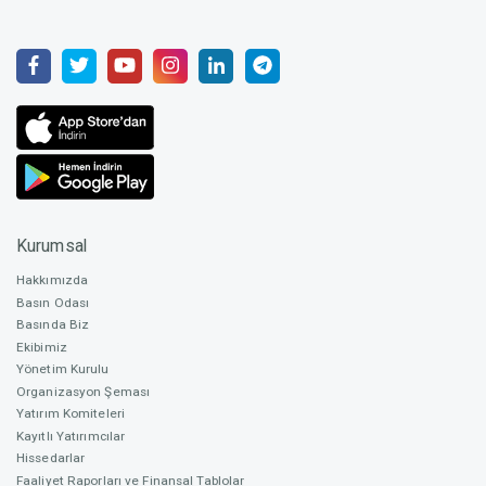
Yatırımcı Sayısı
2.303
Züleyhan Baran
Yönetim Kurulu Üyesi / Gıda ve Güvenliği Danışmanı
Alınan Toplam Yatırım
₺ 43.612.637
Serkan Özgenç
Pay Arz Oranı
% 10
İşletme Sorumlusu / Gıda Mühendisi
Kurumsal
Hakkımızda
Ortalama Yatırım
Basın Odası
₺ 18.937
Basında Biz
Kerem Kızmaz
Ekibimiz
Laboratuvar Uzmanı / Biyolog
Yönetim Kurulu
En Yüksek Yatırım
Organizasyon Şeması
₺ 1.000.001
Yatırım Komiteleri
Kayıtlı Yatırımcılar
Hissedarlar
Erdem İlgün
Nitelikli Yatırımcı
Faaliyet Raporları ve Finansal Tablolar