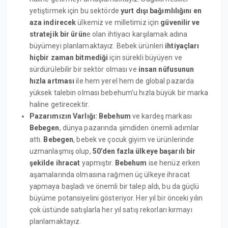
yetiştirmek için bu sektörde
yurt dışı bağımlılığını en
aza indirecek
ülkemiz ve milletimiz için
güvenilir ve
stratejik bir ürün
e olan ihtiyacı karşılamak adına
büyümeyi planlamaktayız. Bebek ürünleri
ihtiyaçları
hiçbir zaman bitmediği
için sürekli büyüyen ve
sürdürülebilir bir sektör olması ve
insan nüfusunun
hızla artması
ile hem yerel hem de global pazarda
yüksek talebin olması bebehum'u hızla büyük bir marka
haline getirecektir.
Pazarımızın Varlığı: Bebehum
ve kardeş markası
Bebegen
, dünya pazarında şimdiden önemli adımlar
attı.
Bebegen
, bebek ve çocuk giyim ve ürünlerinde
uzmanlaşmış olup,
50’den fazla ülkeye başarılı bir
şekilde ihracat
yapmıştır.
Bebehum
ise henüz erken
aşamalarında olmasına rağmen üç ülkeye ihracat
yapmaya başladı ve önemli bir talep aldı, bu da güçlü
büyüme potansiyelini gösteriyor. Her yıl bir önceki yılın
çok üstünde satışlarla her yıl satış rekorları kırmayı
planlamaktayız.