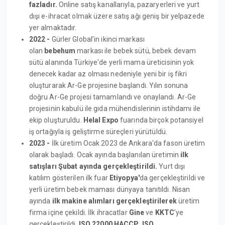
fazladır.
Online satış kanallarıyla, pazaryerleri ve yurt
dışı e-ihracat olmak üzere satış ağı geniş bir yelpazede
yer almaktadır.
2022 -
Gürler Global’in ikinci markası
olan
bebehum
markası ile bebek sütü, bebek devam
sütü alanında Türkiye'de yerli mama üreticisinin yok
denecek kadar az olması nedeniyle yeni bir iş fikri
oluşturarak Ar-Ge projesine başlandı. Yılın sonuna
doğru Ar-Ge projesi tamamlandı ve onaylandı. Ar-Ge
projesinin kabulü ile gıda mühendislerinin istihdamı ile
ekip oluşturuldu.
Helal Expo
fuarında birçok potansiyel
iş ortağıyla iş geliştirme süreçleri yürütüldü.
2023 -
İlk üretim Ocak 2023 de Ankara'da fason üretim
olarak başladı. Ocak ayında başlanılan üretimin
ilk
satışları Şubat ayında gerçekleştirildi.
Yurt dışı
katılım gösterilen ilk fuar
Etiyopya'
da gerçekleştirildi ve
yerli üretim bebek maması dünyaya tanıtıldı. Nisan
ayında
ilk makine alımları gerçekleştirilerek
üretim
firma içine çekildi. İlk ihracatlar
Gine
ve
KKTC
’ye
gerçekleştirildi.
ISO 22000
HACCP
,
ISO