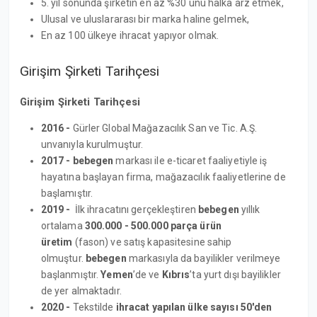
5. yıl sonunda şirketin en az %30 unu halka arz etmek,
Ulusal ve uluslararası bir marka haline gelmek,
En az 100 ülkeye ihracat yapıyor olmak.
Girişim Şirketi Tarihçesi
Girişim Şirketi Tarihçesi
2016 -
Gürler Global Mağazacılık San ve Tic. A.Ş.
unvanıyla kurulmuştur.
2017 -
bebegen
markası ile e-ticaret faaliyetiyle iş
hayatına başlayan firma, mağazacılık faaliyetlerine de
başlamıştır.
2019 -
İlk ihracatını gerçekleştiren
bebegen
yıllık
ortalama
300.000 - 500.000 parça ürün
üretim
(fason) ve satış kapasitesine sahip
olmuştur.
bebegen
markasıyla da bayilikler verilmeye
başlanmıştır.
Yemen
’de ve
Kıbrıs
’ta yurt dışı bayilikler
de yer almaktadır.
2020 -
Tekstilde
ihracat yapılan ülke sayısı 50'den