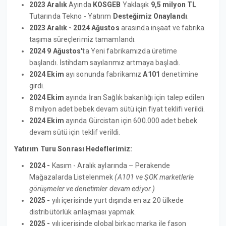
2023 Aralık
Ayında
KOSGEB
Yaklaşık
9,5 milyon TL
Tutarında Tekno - Yatırım
Desteğimiz Onaylandı
.
2023 Aralık - 2024 Ağustos
arasında inşaat ve fabrika
taşıma süreçlerimiz tamamlandı.
2024 9 Ağustos'
ta Yeni fabrikamızda üretime
başlandı. İstihdam sayılarımız artmaya başladı.
2024 Ekim
ayı sonunda fabrikamız
A101
denetimine
girdi.
2024 Ekim
ayında İran Sağlık bakanlığı için talep edilen
8 milyon adet bebek devam sütü için fiyat teklifi verildi.
2024 Ekim
ayında Gürcistan için 600.000 adet bebek
devam sütü için teklif verildi.
Yatırım Turu Sonrası Hedeflerimiz:
2024 -
Kasım - Aralık aylarında – Perakende
Mağazalarda Listelenmek
(A101 ve ŞOK marketlerle
görüşmeler ve denetimler devam ediyor.)
2025 -
yılı içerisinde yurt dışında en az 20 ülkede
distribütörlük anlaşması yapmak.
2025 -
yılı içerisinde global birkaç marka ile fason