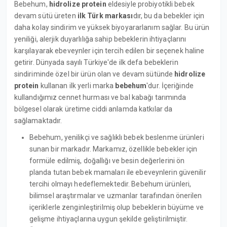
Bebehum,
hidrolize protein
eldesiyle probiyotikli bebek
devam sütü üreten
ilk Türk markası
dır, bu da bebekler için
daha kolay sindirim ve yüksek biyoyararlanım sağlar. Bu ürün
yeniliği, alerjik duyarlılığa sahip bebeklerin ihtiyaçlarını
karşılayarak ebeveynler için tercih edilen bir seçenek haline
getirir. Dünyada sayılı Türkiye'de ilk defa bebeklerin
sindiriminde özel bir ürün olan ve devam sütünde
hidrolize
protein
kullanan ilk yerli marka
bebehum
'dur. İçeriğinde
kullandığımız cennet hurması ve bal kabağı tarımında
bölgesel olarak üretime ciddi anlamda katkılar da
sağlamaktadır.
Bebehum, yenilikçi ve sağlıklı bebek beslenme ürünleri
sunan bir markadır. Markamız, özellikle bebekler için
formüle edilmiş, doğallığı ve besin değerlerini ön
planda tutan bebek mamaları ile ebeveynlerin güvenilir
tercihi olmayı hedeflemektedir. Bebehum ürünleri,
bilimsel araştırmalar ve uzmanlar tarafından önerilen
içeriklerle zenginleştirilmiş olup bebeklerin büyüme ve
gelişme ihtiyaçlarına uygun şekilde geliştirilmiştir.