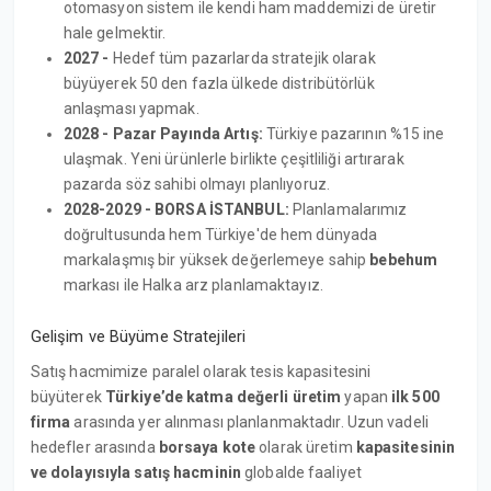
otomasyon sistem ile kendi ham maddemizi de üretir
hale gelmektir.
2027 -
Hedef tüm pazarlarda stratejik olarak
büyüyerek 50 den fazla ülkede distribütörlük
anlaşması yapmak.
2028 - Pazar Payında Artış:
Türkiye pazarının %15 ine
ulaşmak. Yeni ürünlerle birlikte çeşitliliği artırarak
pazarda söz sahibi olmayı planlıyoruz.
2028-2029 -
BORSA İSTANBUL:
Planlamalarımız
doğrultusunda hem Türkiye'de hem dünyada
markalaşmış bir yüksek değerlemeye sahip
bebehum
markası ile Halka arz planlamaktayız.
Gelişim ve Büyüme Stratejileri
Satış hacmimize paralel olarak tesis kapasitesini
büyüterek
Türkiye’de katma değerli üretim
yapan
ilk 500
firma
arasında yer alınması planlanmaktadır. Uzun vadeli
hedefler arasında
borsaya kote
olarak üretim
kapasitesinin
ve dolayısıyla satış hacminin
globalde faaliyet