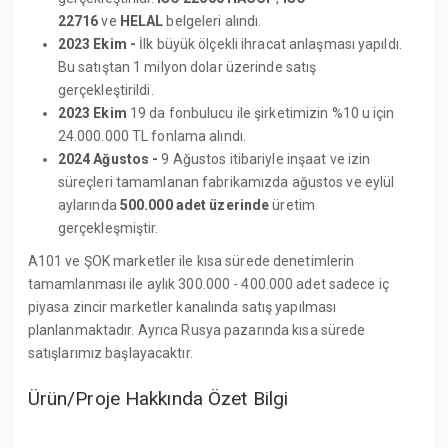
22716
ve
HELAL
belgeleri alındı.
2023 Ekim -
İlk büyük ölçekli ihracat anlaşması yapıldı.
Bu satıştan 1 milyon dolar üzerinde satış
gerçekleştirildi.
2023 Ekim
19 da fonbulucu ile şirketimizin %10 u için
24.000.000 TL fonlama alındı.
2024 Ağustos -
9 Ağustos
itibariyle inşaat ve izin
süreçleri tamamlanan fabrikamızda ağustos ve eylül
aylarında
500.000 adet üzerinde
üretim
gerçekleşmiştir.
A101 ve ŞOK marketler ile kısa sürede denetimlerin
tamamlanması ile aylık 300.000 - 400.000 adet sadece iç
piyasa zincir marketler kanalında satış yapılması
planlanmaktadır. Ayrıca Rusya pazarında kısa sürede
satışlarımız başlayacaktır.
Ürün/Proje Hakkında Özet Bilgi