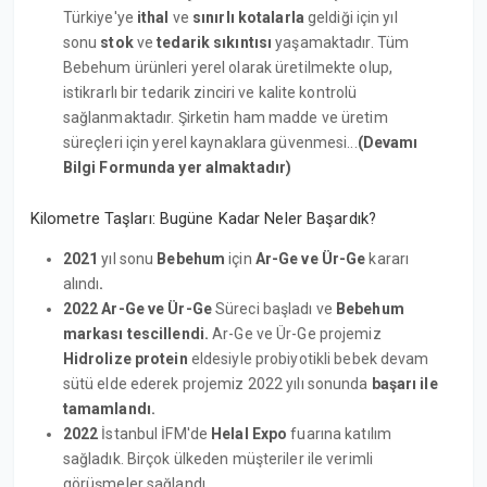
Türkiye'ye
ithal
ve
sınırlı kotalarla
geldiği için yıl
sonu
stok
ve
tedarik sıkıntısı
yaşamaktadır. Tüm
Bebehum ürünleri yerel olarak üretilmekte olup,
istikrarlı bir tedarik zinciri ve kalite kontrolü
sağlanmaktadır. Şirketin ham madde ve üretim
süreçleri için yerel kaynaklara güvenmesi...
(Devamı
Bilgi Formunda yer almaktadır)
Kilometre Taşları: Bugüne Kadar Neler Başardık?
2021
yıl sonu
Bebehum
için
Ar-Ge ve Ür-Ge
kararı
alındı
.
2022 Ar-Ge ve Ür-Ge
Süreci başladı ve
Bebehum
markası tescillendi.
Ar-Ge ve Ür-Ge projemiz
Hidrolize protein
eldesiyle probiyotikli bebek devam
sütü elde ederek projemiz 2022 yılı sonunda
başarı ile
tamamlandı.
2022
İstanbul İFM'de
Helal Expo
fuarına katılım
sağladık. Birçok ülkeden müşteriler ile verimli
görüşmeler sağlandı.