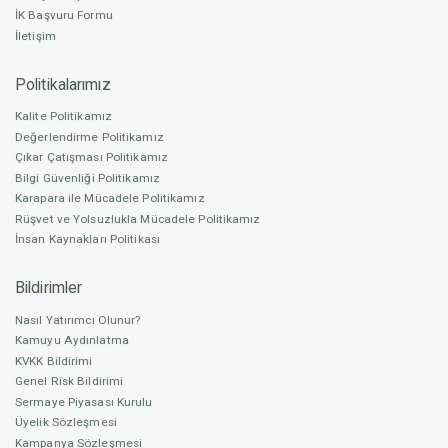
783
Üretim Planlama / Kimyager
İK Başvuru Formu
İletişim
Nitelikli Yatırım Oranı
Politikalarımız
% 66,30
Rümeysa Solak
Kalite Politikamız
Muhasebe & İnsan Kaynakları
Değerlendirme Politikamız
Fonlama Başlangıç
Çıkar Çatışması Politikamız
26.11.2024
Bilgi Güvenliği Politikamız
Karapara ile Mücadele Politikamız
Rüşvet ve Yolsuzlukla Mücadele Politikamız
Fonlama Bitiş
Arda Bayrakdar
İnsan Kaynakları Politikası
24.01.2025
Kalite Güvence / Gıda Mühendisi
Bildirimler
Nasıl Yatırımcı Olunur?
Fonlama süresi sona ermiştir. Fonlama başarılı olarak
Kamuyu Aydınlatma
sonlanmıştır.
Barış Er
KVKK Bildirimi
Genel Risk Bildirimi
İhracat & İthalat Yöneticisi
Sermaye Piyasası Kurulu
Üyelik Sözleşmesi
Kampanya Sözleşmesi