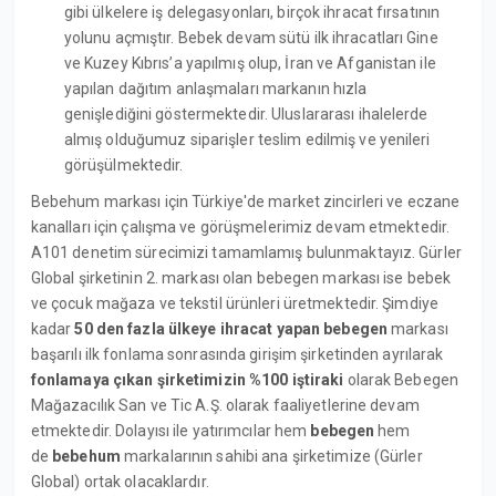
gibi ülkelere iş delegasyonları, birçok ihracat fırsatının
yolunu açmıştır. Bebek devam sütü ilk ihracatları Gine
ve Kuzey Kıbrıs’a yapılmış olup, İran ve Afganistan ile
yapılan dağıtım anlaşmaları markanın hızla
genişlediğini göstermektedir. Uluslararası ihalelerde
almış olduğumuz siparişler teslim edilmiş ve yenileri
görüşülmektedir.
Bebehum markası için Türkiye'de market zincirleri ve eczane
kanalları için çalışma ve görüşmelerimiz devam etmektedir.
A101 denetim sürecimizi tamamlamış bulunmaktayız. Gürler
Global şirketinin 2. markası olan bebegen markası ise bebek
ve çocuk mağaza ve tekstil ürünleri üretmektedir. Şimdiye
kadar
50 den fazla ülkeye ihracat yapan
bebegen
markası
başarılı ilk fonlama sonrasında girişim şirketinden ayrılarak
fonlamaya çıkan şirketimizin %100 iştiraki
olarak Bebegen
Mağazacılık San ve Tic A.Ş. olarak faaliyetlerine devam
etmektedir. Dolayısı ile yatırımcılar hem
bebegen
hem
de
bebehum
markalarının sahibi ana şirketimize (Gürler
Global) ortak olacaklardır.