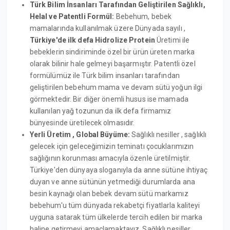
Türk Bilim İnsanları Tarafından Geliştirilen Sağlıklı,
Helal ve Patentli Formül:
Bebehum, bebek
mamalarında kullanılmak üzere Dünyada sayılı ,
Türkiye'de ilk defa Hidrolize Protein
Üretimi ile
bebeklerin sindiriminde özel bir ürün üreten marka
olarak bilinir hale gelmeyi başarmıştır. Patentli özel
formülümüz ile Türk bilim insanları tarafından
geliştirilen bebehum mama ve devam sütü yoğun ilgi
görmektedir. Bir diğer önemli husus ise mamada
kullanılan yağ tozunun da ilk defa firmamız
bünyesinde üretilecek olmasıdır.
Yerli Üretim , Global Büyüme:
Sağlıklı nesiller , sağlıklı
gelecek için geleceğimizin teminatı çocuklarımızın
sağlığının korunması amacıyla özenle üretilmiştir.
Türkiye'den dünyaya sloganıyla da anne sütüne ihtiyaç
duyan ve anne sütünün yetmediği durumlarda ana
besin kaynağı olan bebek devam sütü markamız
bebehum'u tüm dünyada rekabetçi fiyatlarla kaliteyi
uyguna satarak tüm ülkelerde tercih edilen bir marka
haline getirmeyi amaçlamaktayız. Sağlıklı nesiller