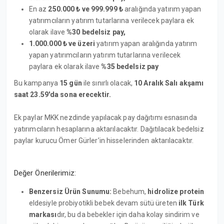
En az
250.000 ₺ ve
999.999 ₺
aralığında yatırım yapan
yatırımcıların yatırım tutarlarına verilecek paylara ek
olarak ilave
%30 bedelsiz pay,
1.000.000 ₺
ve üzeri
yatırım yapan aralığında yatırım
yapan yatırımcıların yatırım tutarlarına verilecek
paylara ek olarak ilave
%35 bedelsiz pay
Bu kampanya
15 gün
ile sınırlı olacak,
10 Aralık Salı akşamı
saat 23.59'da sona erecektir.
Ek paylar MKK nezdinde yapılacak pay dağıtımı esnasında
yatırımcıların hesaplarına aktarılacaktır. Dağıtılacak bedelsiz
paylar kurucu Ömer Gürler’in hisselerinden aktarılacaktır.
Değer Önerilerimiz:
Benzersiz Ürün Sunumu:
Bebehum,
hidrolize protein
eldesiyle probiyotikli bebek devam sütü üreten
ilk Türk
markası
dır, bu da bebekler için daha kolay sindirim ve