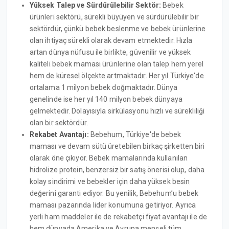
Yüksek Talep ve Sürdürülebilir Sektör:
Bebek
ürünleri sektörü, sürekli büyüyen ve sürdürülebilir bir
sektördür, çünkü bebek beslenme ve bebek ürünlerine
olan ihtiyaç sürekli olarak devam etmektedir. Hızla
artan dünya nüfusu ile birlikte, güvenilir ve yüksek
kaliteli bebek maması ürünlerine olan talep hem yerel
hem de küresel ölçekte artmaktadır. Her yıl Türkiye'de
ortalama 1 milyon bebek doğmaktadır. Dünya
genelinde ise her yıl 140 milyon bebek dünyaya
gelmektedir. Dolayısıyla sirkülasyonu hızlı ve sürekliliği
olan bir sektördür.
Rekabet Avantajı:
Bebehum, Türkiye'de bebek
maması ve devam sütü üretebilen birkaç şirketten biri
olarak öne çıkıyor. Bebek mamalarında kullanılan
hidrolize protein, benzersiz bir satış önerisi olup, daha
kolay sindirimi ve bebekler için daha yüksek besin
değerini garanti ediyor. Bu yenilik, Bebehum’u bebek
maması pazarında lider konumuna getiriyor. Ayrıca
yerli ham maddeler ile de rekabetçi fiyat avantajı ile de
hem dünyada Amerika ve Avrupa menşeli tüm