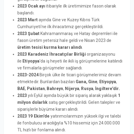
2023 Ocak ayı
itibariyle ilk üretimimize fason olarak
başlandı.
2023 Mart
ayında Gine ve Kuzey Kıbrıs Türk
Cumhuriyeti'ne ilk ihracatımız gerçekleştirildi.
2023 Şubat
Kahramanmaraş ve Hatay depremleri ile
fason üretim yetersiz hale geldi ve Nisan 2023 de
üretim tesisi kurma kararı alındı
.
2023 Karadeniz İhracatçılar Birliği
organizasyonu
ile
Etiyopya
'da iş heyeti ile ikili iş görüşmelerine katılındı
ve firmalarla görüşmeler sağlandı.
2023-2024
Birçok ülke ile ticari görüşmelerimiz devam
etmektedir. Bunlardan bazıları
Gana, Gine
,
Etiyopya
,
BAE
,
Pakistan
,
Bahreyn
,
Nijerya
,
Rusya
,
İngiltere'dir.
2023
yılı Eylül ayında büyük bir sipariş alarak yaklaşık
1
milyon dolarlık
satış gerçekleştirildi. Gelen talepler ve
siparişlerle büyüme kararı alındı.
2023 19 Ekim'de
yatırımcılarımızın yüksek ilgi ve talebi
ile fonbulucu aracılığıyla %10 hissemiz için 24.000.000
TL hızlı bir fonlama alındı.