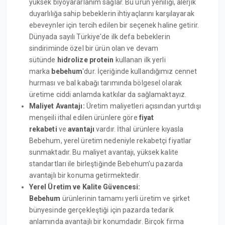
yüksek biyoyararlanım sağlar. Bu ürün yeniliği, alerjik
duyarlılığa sahip bebeklerin ihtiyaçlarını karşılayarak
ebeveynler için tercih edilen bir seçenek haline getirir.
Dünyada sayılı Türkiye'de ilk defa bebeklerin
sindiriminde özel bir ürün olan ve devam
sütünde
hidrolize protein
kullanan ilk yerli
marka
bebehum
'dur. İçeriğinde kullandığımız cennet
hurması ve bal kabağı tarımında bölgesel olarak
üretime ciddi anlamda katkılar da sağlamaktayız.
Maliyet Avantajı:
Üretim maliyetleri açısından yurtdışı
menşeili ithal edilen ürünlere göre
fiyat
rekabeti
ve
avantajı
vardır. İthal ürünlere kıyasla
Bebehum, yerel üretim nedeniyle rekabetçi fiyatlar
sunmaktadır. Bu maliyet avantajı, yüksek kalite
standartları ile birleştiğinde Bebehum’u pazarda
avantajlı bir konuma getirmektedir.
Yerel Üretim ve Kalite Güvencesi:
Bebehum
ürünlerinin tamamı yerli üretim ve şirket
bünyesinde gerçekleştiği için pazarda tedarik
anlamında avantajlı bir konumdadır. Birçok firma