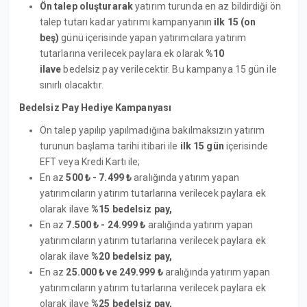
Ön talep oluşturarak
yatırım turunda en az bildirdiği ön
talep tutarı kadar yatırımı kampanyanın
ilk 15 (on
beş)
günü içerisinde yapan yatırımcılara yatırım
tutarlarına verilecek paylara ek olarak
%10
ilave
bedelsiz pay verilecektir. Bu kampanya 15 gün ile
sınırlı olacaktır.
Bedelsiz Pay Hediye Kampanyası
Ön talep yapılıp yapılmadığına bakılmaksızın yatırım
turunun başlama tarihi itibari ile
ilk 15 gün
içerisinde
EFT veya Kredi Kartı ile;
En az
500 ₺ - 7.499 ₺
aralığında yatırım yapan
yatırımcıların yatırım tutarlarına verilecek paylara ek
olarak ilave
%15 bedelsiz pay,
En az
7.500 ₺ - 24.999 ₺
aralığında yatırım yapan
yatırımcıların yatırım tutarlarına verilecek paylara ek
olarak ilave
%20
bedelsiz pay,
En az
25.000 ₺ ve 249.999 ₺
aralığında yatırım yapan
yatırımcıların yatırım tutarlarına verilecek paylara ek
olarak ilave
%25
bedelsiz pay,