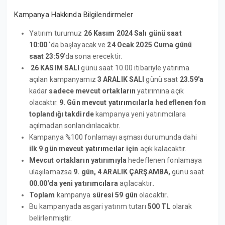
Kampanya Hakkında Bilgilendirmeler
Yatırım turumuz
26 Kasım 2024 Salı günü saat
10:00
‘da başlayacak ve
24 Ocak 2025 Cuma günü
saat 23:59
’da sona erecektir.
26 KASIM SALI
günü saat 10.00 itibariyle yatırıma
açılan kampanyamız
3 ARALIK SALI
günü saat
23.59'a
kadar
sadece mevcut ortakların
yatırımına açık
olacaktır.
9. Gün mevcut yatırımcılarla hedeflenen fon
toplandığı takdirde
kampanya yeni yatırımcılara
açılmadan sonlandırılacaktır.
Kampanya %100 fonlamayı aşması durumunda dahi
ilk 9 gün mevcut yatırımcılar için
açık kalacaktır.
Mevcut ortakların yatırımıyla
hedeflenen fonlamaya
ulaşılamazsa
9. gün, 4 ARALIK ÇARŞAMBA,
günü saat
00.00'da yeni yatırımcılara
açılacaktır
.
Toplam
kampanya
süresi 59 gün
olacaktır
.
Bu kampanyada asgari yatırım tutarı
500 TL
olarak
belirlenmiştir.