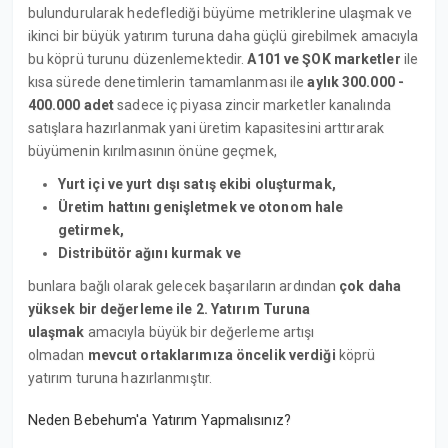
bulundurularak hedeflediği büyüme metriklerine ulaşmak ve
ikinci bir büyük yatırım turuna daha güçlü girebilmek amacıyla
bu köprü turunu düzenlemektedir.
A101 ve ŞOK marketler
ile
kısa sürede denetimlerin tamamlanması ile
aylık 300.000 -
400.000 adet
sadece iç piyasa zincir marketler kanalında
satışlara hazırlanmak yani üretim kapasitesini arttırarak
büyümenin kırılmasının önüne geçmek,
Yurt içi ve yurt dışı satış ekibi oluşturmak,
Üretim hattını genişletmek ve otonom hale
getirmek,
Distribütör ağını kurmak ve
bunlara bağlı olarak gelecek başarıların ardından
çok daha
yüksek bir değerleme ile 2. Yatırım Turuna
ulaşmak
amacıyla büyük bir değerleme artışı
olmadan
mevcut ortaklarımıza öncelik verdiği
köprü
yatırım turuna hazırlanmıştır.
Neden Bebehum'a Yatırım Yapmalısınız?