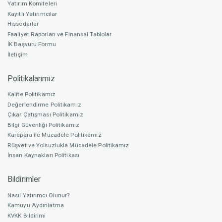
Yatırım Komiteleri
Kayıtlı Yatırımcılar
Hissedarlar
Nitelikli Yatırımcı
Faaliyet Raporları ve Finansal Tablolar
67
İK Başvuru Formu
İletişim
Nitelikli Yatırım Oranı
Politikalarımız
% 30,57
Kalite Politikamız
Değerlendirme Politikamız
Fonlama Başlangıç
Çıkar Çatışması Politikamız
31.01.2022
Bilgi Güvenliği Politikamız
Karapara ile Mücadele Politikamız
Rüşvet ve Yolsuzlukla Mücadele Politikamız
Fonlama Bitiş
İnsan Kaynakları Politikası
01.04.2022
Bildirimler
Nasıl Yatırımcı Olunur?
Fonlama süresi sona ermiştir. Fonlama başarılı olarak
Kamuyu Aydınlatma
sonlanmıştır.
KVKK Bildirimi