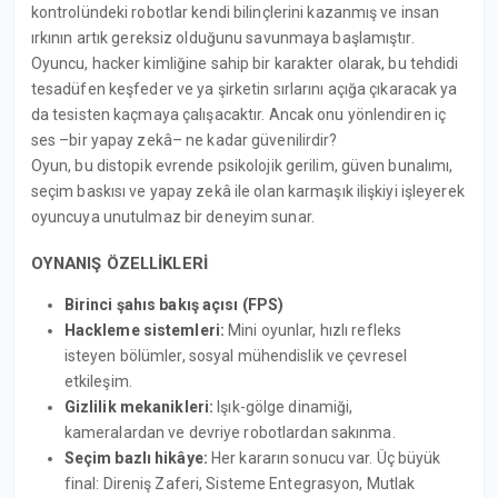
kontrolündeki robotlar kendi bilinçlerini kazanmış ve insan
ırkının artık gereksiz olduğunu savunmaya başlamıştır.
Oyuncu, hacker kimliğine sahip bir karakter olarak, bu tehdidi
tesadüfen keşfeder ve ya şirketin sırlarını açığa çıkaracak ya
da tesisten kaçmaya çalışacaktır. Ancak onu yönlendiren iç
ses –bir yapay zekâ– ne kadar güvenilirdir?
Oyun, bu distopik evrende psikolojik gerilim, güven bunalımı,
seçim baskısı ve yapay zekâ ile olan karmaşık ilişkiyi işleyerek
oyuncuya unutulmaz bir deneyim sunar.
OYNANIŞ ÖZELLİKLERİ
Birinci şahıs bakış açısı (FPS)
Hackleme sistemleri:
Mini oyunlar, hızlı refleks
isteyen bölümler, sosyal mühendislik ve çevresel
etkileşim.
Gizlilik mekanikleri:
Işık-gölge dinamiği,
kameralardan ve devriye robotlardan sakınma.
Seçim bazlı hikâye:
Her kararın sonucu var. Üç büyük
final: Direniş Zaferi, Sisteme Entegrasyon, Mutlak