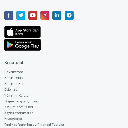
Yatırımcı Sayısı
306
Deniz Can Erdem Yılmaz
Lead Game Developer
Alınan Toplam Yatırım
₺ 1.712.300
Yasin Ünalp
Pay Arz Oranı
% 12
Level & Game Designer
Kurumsal
Hakkımızda
Ortalama Yatırım
Basın Odası
₺ 5.595
Basında Biz
Ertan Emek Turan
Ekibimiz
Dijital & Influencer Pazarlama Yöneticisi, Topluluk Yöneticisi
Yönetim Kurulu
En Yüksek Yatırım
Organizasyon Şeması
₺ 120.000
Yatırım Komiteleri
Kayıtlı Yatırımcılar
Hissedarlar
Ahmet Filiz
Nitelikli Yatırımcı
Faaliyet Raporları ve Finansal Tablolar
131