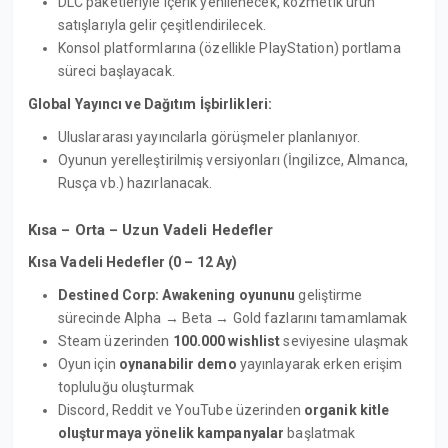
DLC paketleriyle içerik yenilenecek, kozmetik ürün
satışlarıyla gelir çeşitlendirilecek.
Konsol platformlarına (özellikle PlayStation) portlama
süreci başlayacak.
Global Yayıncı ve Dağıtım İşbirlikleri:
Uluslararası yayıncılarla görüşmeler planlanıyor.
Oyunun yerelleştirilmiş versiyonları (İngilizce, Almanca,
Rusça vb.) hazırlanacak.
Kısa – Orta – Uzun Vadeli Hedefler
Kısa Vadeli Hedefler (0 – 12 Ay)
Destined Corp: Awakening oyununu
geliştirme
sürecinde Alpha → Beta → Gold fazlarını tamamlamak
Steam üzerinden
100.000 wishlist
seviyesine ulaşmak
Oyun için
oynanabilir demo
yayınlayarak erken erişim
topluluğu oluşturmak
Discord, Reddit ve YouTube üzerinden
organik kitle
oluşturmaya yönelik kampanyalar
başlatmak