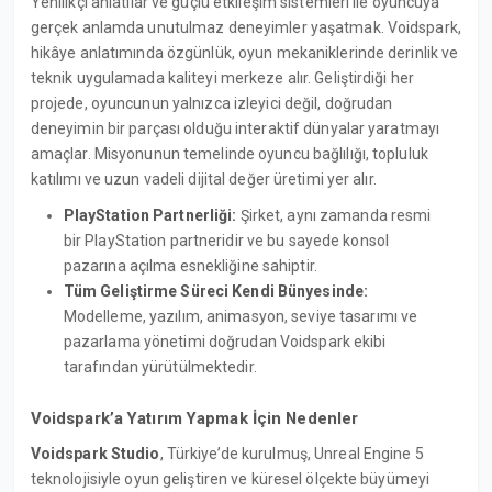
Yenilikçi anlatılar ve güçlü etkileşim sistemleri ile oyuncuya
gerçek anlamda unutulmaz deneyimler yaşatmak. Voidspark,
hikâye anlatımında özgünlük, oyun mekaniklerinde derinlik ve
teknik uygulamada kaliteyi merkeze alır. Geliştirdiği her
projede, oyuncunun yalnızca izleyici değil, doğrudan
deneyimin bir parçası olduğu interaktif dünyalar yaratmayı
amaçlar. Misyonunun temelinde oyuncu bağlılığı, topluluk
katılımı ve uzun vadeli dijital değer üretimi yer alır.
PlayStation Partnerliği:
Şirket, aynı zamanda resmi
bir PlayStation partneridir ve bu sayede konsol
pazarına açılma esnekliğine sahiptir.
Tüm Geliştirme Süreci Kendi Bünyesinde:
Modelleme, yazılım, animasyon, seviye tasarımı ve
pazarlama yönetimi doğrudan Voidspark ekibi
tarafından yürütülmektedir.
Voidspark’a Yatırım Yapmak İçin Nedenler
Voidspark Studio
, Türkiye’de kurulmuş, Unreal Engine 5
teknolojisiyle oyun geliştiren ve küresel ölçekte büyümeyi