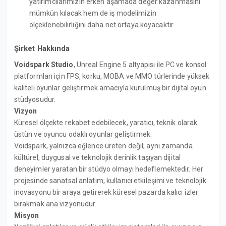
yatırımcılarımızın erken aşamada değer kazanmasını
mümkün kılacak hem de iş modelimizin
ölçeklenebilirliğini daha net ortaya koyacaktır.
Şirket Hakkında
Voidspark Studio
, Unreal Engine 5 altyapısı ile PC ve konsol
platformları için FPS, korku, MOBA ve MMO türlerinde yüksek
kaliteli oyunlar geliştirmek amacıyla kurulmuş bir dijital oyun
stüdyosudur.
Vizyon
Küresel ölçekte rekabet edebilecek, yaratıcı, teknik olarak
üstün ve oyuncu odaklı oyunlar geliştirmek.
Voidspark, yalnızca eğlence üreten değil; aynı zamanda
kültürel, duygusal ve teknolojik derinlik taşıyan dijital
deneyimler yaratan bir stüdyo olmayı hedeflemektedir. Her
projesinde sanatsal anlatım, kullanıcı etkileşimi ve teknolojik
inovasyonu bir araya getirerek küresel pazarda kalıcı izler
bırakmak ana vizyonudur.
Misyon