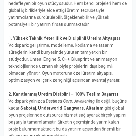
hedefleyen bir oyun stüdyosudur. Hem kendi projeleri hem de
global iş birlikleriyle elde ettiği üretim tecrübesiyle
yatırımcılarına sürdürülebilir, ölçeklenebilir ve yüksek
potansiyelli bir yatırım fırsatı sunmaktadır.
1. Yüksek Teknik Yeterlilik ve Disiplinli Üretim Altyapısı
Voidspark; geliştirme, modelleme, kodlama ve tasarım
süreçlerini kendi bünyesinde yürüten tam yetkin bir
stüdyodur. Unreal Engine 5, C++, Blueprint ve animasyon
teknolojilerinde uzman ekibiyle projelerini dışa bağımlı
olmadan yönetir. Oyun motoruna özel üretim altyapısı,
optimizasyon ve içerik zenginliği açısından avantaj yaratır.
2. Kanıtlanmış Üretim Disiplini – 100% Teslim Başarısı
Voidspark yalnızca
Destined Corp: Awakening
ile değil; bugüne
kadar
Sabotaj
,
Underworld Gangwars
,
Altarium
gibi global
oyun projelerinde outsource hizmet sağlayarak birçok yapımı
başarıyla tamamlamıştır. Şirketin geçmişinde yarım kalan
proje bulunmamaktadır; bu da yatırım açısından önemli bir