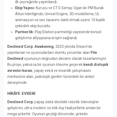
ilk çeyreğinde yayımlandı.
Ekip Yapısı:
Kurucu ve CTO Sertaç Ogan ile PM Burak
Altun liderliğinde; Unreal Engine, 3D modelleme, UI,
animasyon ve ses tasarımı dahil olmak üzere 10 kişilik
çekirdek ekip kuruldu.
Partnerlik:
PlayStation partnerliği sayesinde konsol
geliştirme altyapısına erişim sağlandı.
Destined Corp: Awakening
, 2023 yılında Steam'de
yayınlanan ve oyunculardan olumlu yorumlar alan
File
Destined
oyununun doğrudan devamı olarak tasarlanmıştır.
Bu proje, yalnızca bir oyunun ötesine geçerek
kendi distopik
evrenini kuran
, yapay zekâ ve insanlık çatışmasını
merkezine alan, psikolojik gerilim türündeki bir anlatı
deneyimidir.
HİKÂYE EVRENİ
Destined Corp
, yapay zekâ destekli robotik teknolojiler
geliştiren, ultra modern ve etik dışı faaliyetlerle anılan bir
mega şirkettir. Oyunun geçtiği dönemde, şirketin