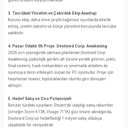
güven unsuru oluşturmaktadır.
3. Tecrübeli Yönetim ve Çekirdek Ekip Avantajı
Kurucu ekip, daha önce çeşitli bağımsız oyunlarda liderlik
etmiş, üretim takvimi ve bütçe yönetimi konusunda tecrübe
sahibidir.
4. Pazar Odaklı İlk Proje: Destined Corp: Awakening
2026 son çeyreğinde çıkması planlanan
Destined Corp:
Awakening
, psikolojik gerilim alt türüne yenilik getiren; çoklu
final sistemi, hack mekanikleri ve sinematik anlatımı ile
oyuncuya derin etkileşim sunan bir PC oyunudur. Proje için
hazırlanan teaser, topluluklardan olumlu geri dönüşler
almıştır.
5. Hedef Satış ve Ciro Potansiyeli
Benzer türdeki oyunların Steam’de ulaştığı satış rakamları
(örneğin
Scorn
613K,
Visage
711K) göz önüne alındığında,
Destined Corp'un hedeflediği 1 milyon satış oldukça
ulaşılabilir bir seviyededir.