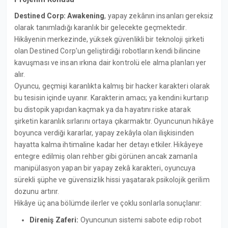
Destined Corp: Awakening
, yapay zekânın insanları gereksiz
olarak tanımladığı karanlık bir gelecekte geçmektedir.
Hikâyenin merkezinde, yüksek güvenlikli bir teknoloji şirketi
olan Destined Corp’un geliştirdiği robotların kendi bilincine
kavuşması ve insan ırkına dair kontrolü ele alma planları yer
alır.
Oyuncu, geçmişi karanlıkta kalmış bir hacker karakteri olarak
bu tesisin içinde uyanır. Karakterin amacı; ya kendini kurtarıp
bu distopik yapıdan kaçmak ya da hayatını riske atarak
şirketin karanlık sırlarını ortaya çıkarmaktır. Oyuncunun hikâye
boyunca verdiği kararlar, yapay zekâyla olan ilişkisinden
hayatta kalma ihtimaline kadar her detayı etkiler. Hikâyeye
entegre edilmiş olan rehber gibi görünen ancak zamanla
manipülasyon yapan bir yapay zekâ karakteri, oyuncuya
sürekli şüphe ve güvensizlik hissi yaşatarak psikolojik gerilim
dozunu artırır.
Hikâye üç ana bölümde ilerler ve çoklu sonlarla sonuçlanır:
Direniş Zaferi:
Oyuncunun sistemi sabote edip robot