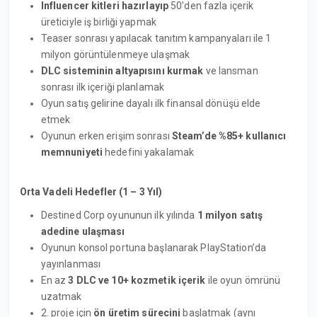
Influencer kitleri hazırlayıp
50’den fazla içerik
üreticiyle iş birliği yapmak
Teaser sonrası yapılacak tanıtım kampanyaları ile 1
milyon görüntülenmeye ulaşmak
DLC sisteminin altyapısını kurmak
ve lansman
sonrası ilk içeriği planlamak
Oyun satış gelirine dayalı ilk finansal dönüşü elde
etmek
Oyunun erken erişim sonrası
Steam’de %85+ kullanıcı
memnuniyeti
hedefini yakalamak
Orta Vadeli Hedefler (1 – 3 Yıl)
Destined Corp oyununun ilk yılında
1 milyon satış
adedine ulaşması
Oyunun konsol portuna başlanarak PlayStation’da
yayınlanması
En az
3 DLC ve 10+ kozmetik içerik
ile oyun ömrünü
uzatmak
2. proje için
ön üretim sürecini
başlatmak (aynı