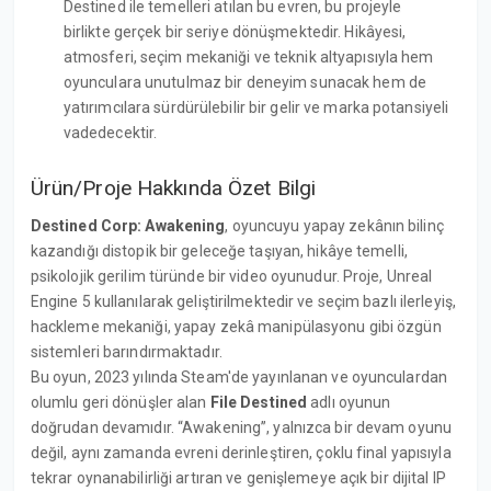
Destined ile temelleri atılan bu evren, bu projeyle
birlikte gerçek bir seriye dönüşmektedir. Hikâyesi,
atmosferi, seçim mekaniği ve teknik altyapısıyla hem
oyunculara unutulmaz bir deneyim sunacak hem de
yatırımcılara sürdürülebilir bir gelir ve marka potansiyeli
vadedecektir.
Ürün/Proje Hakkında Özet Bilgi
Destined Corp: Awakening
, oyuncuyu yapay zekânın bilinç
kazandığı distopik bir geleceğe taşıyan, hikâye temelli,
psikolojik gerilim türünde bir video oyunudur. Proje, Unreal
Engine 5 kullanılarak geliştirilmektedir ve seçim bazlı ilerleyiş,
hackleme mekaniği, yapay zekâ manipülasyonu gibi özgün
sistemleri barındırmaktadır.
Bu oyun, 2023 yılında Steam'de yayınlanan ve oyunculardan
olumlu geri dönüşler alan
File Destined
adlı oyunun
doğrudan devamıdır. “Awakening”, yalnızca bir devam oyunu
değil, aynı zamanda evreni derinleştiren, çoklu final yapısıyla
tekrar oynanabilirliği artıran ve genişlemeye açık bir dijital IP