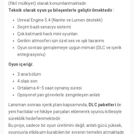
(fikrî mülkiyet) olarak konumlanmaktadır.
Teknik olarak oyun şu bileşenlerle geliştirilmektedir:
Unreal Engine 5.4 (Nanite ve Lumen destekli)
Seçim bazlı senaryo sistemi
Çok katmanlı hack mini oyunları
Gerilim atmosferi için özel ses ve ışık tasarımı
Oyun sonrası genişlemeye uygun mimari (DLC ve içerik
entegrasyonu)
Oyun içeriği:
3 ana bölüm
4 olası son
Ortalama 4–5 saat oynanış süresi
Opsiyonel yan görevlerle zenginleşen anlatı
Lansman sonrası içerik planı kapsamında,
DLC paketleri
ile
yeni haritalar ve hikâye parçaları eklenerek oyuncu kitlesiyle
süreklilik hedeflenmektedir.
Bu proje, sadece bir oyun üretimini değil; anlatı gücü yüksek,
oyuncuyla etkileşim kurabilen bir evrenin temelini atmaktadır.