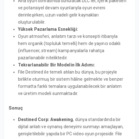
Ana oyun sonrasında sunulacak DLC’ler, içerik paketleri
ve potansiyel devam oyunlarıyla oyun evreni
derinleşirken, uzun vadeli gelir kaynakları
oluşturulabilir.
Yüksek Pazarlama Esnekliği:
Oyun atmosferi, anlatım tarzı ve konsepti itibarıyla
hem organik (topluluk temelli) hem de yayıncı odaklı
(influencer, stream) kampanyalarla rahatça
pazarlanabilir niteliktedir.
Tekrarlanabilir Bir Modelin İlk Adımı:
File Destined ile temeli atılan bu dünya, bu projeyle
birlikte oturmuş bir sistem hâline gelmekte ve benzer
formatta farklı temalara uygulanabilecek bir anlatım
ve üretim modeli sunmaktadır.
Sonuç
Destined Corp: Awakening
, dünya standardında bir
dijital anlatı ve oynanış deneyimi sunmayı amaçlayan,
genişletilebilir yapıda bir PC video oyun projesidir. File