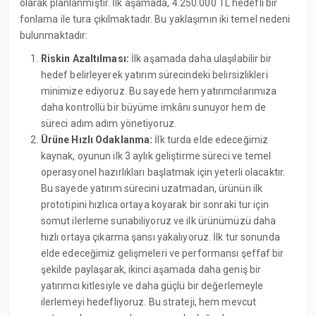
olarak planlanmıştır. İlk aşamada, 4.250.000 TL hedefli bir
fonlama ile tura çıkılmaktadır. Bu yaklaşımın iki temel nedeni
bulunmaktadır:
Riskin Azaltılması:
İlk aşamada daha ulaşılabilir bir
hedef belirleyerek yatırım sürecindeki belirsizlikleri
minimize ediyoruz. Bu sayede hem yatırımcılarımıza
daha kontrollü bir büyüme imkânı sunuyor hem de
süreci adım adım yönetiyoruz.
Ürüne Hızlı Odaklanma:
İlk turda elde edeceğimiz
kaynak, oyunun ilk 3 aylık geliştirme süreci ve temel
operasyonel hazırlıkları başlatmak için yeterli olacaktır.
Bu sayede yatırım sürecini uzatmadan, ürünün ilk
prototipini hızlıca ortaya koyarak bir sonraki tur için
somut ilerleme sunabiliyoruz ve ilk ürünümüzü daha
hızlı ortaya çıkarma şansı yakalıyoruz. İlk tur sonunda
elde edeceğimiz gelişmeleri ve performansı şeffaf bir
şekilde paylaşarak, ikinci aşamada daha geniş bir
yatırımcı kitlesiyle ve daha güçlü bir değerlemeyle
ilerlemeyi hedefliyoruz. Bu strateji, hem mevcut