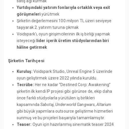
satış ağı kurmak
Yurtdışındaki yatırım fonlarıyla ortaklık veya exit
görüşmeleri
yürütmek
Şirketin değerlemesini 100 milyon TL üzeri seviyeye
taşıyarak 2. yatırım turuna çıkmak
Voidspark’ı, oyun girişimcilerinin ilk iş birliği yapmak
isteyeceği
lider içerik üretim stüdyolarından biri
hâline getirmek
Şirketin Tarihçesi
Kuruluş:
Voidspark Studio, Unreal Engine 5 üzerinde
oyun geliştirmek üzere 2022 yılında kuruldu.
Tecrübe:
Her ne kadar “Destined Corp: Awakening”
şirketin ilk kendi IP projesi gibi görünse de, ekip daha
önce farklı stüdyolarla yürütülen iş birlikleri
kapsamında
Sabotaj
,
Underworld Gangwars
,
Altarium
gibi büyük yapımlara outsource geliştirme hizmetleri
sunmuş ve bu projeleri başarıyla tamamlamıştır.
Teaser:
Oyun için hazırlanmış sinematik teaser 2024