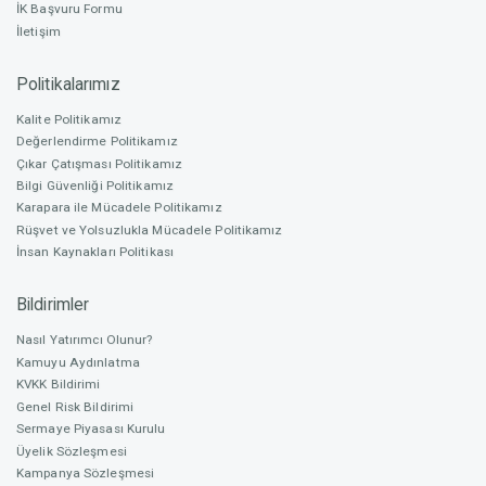
3D Artist
İK Başvuru Formu
İletişim
Nitelikli Yatırım Oranı
Politikalarımız
% 45,32
Pelinsu Yavuz
Kalite Politikamız
Grafik Tasarımı/ UI/UX Tasarımı
Değerlendirme Politikamız
Fonlama Başlangıç
Çıkar Çatışması Politikamız
19.08.2025
Bilgi Güvenliği Politikamız
Karapara ile Mücadele Politikamız
Rüşvet ve Yolsuzlukla Mücadele Politikamız
Fonlama Bitiş
Mert Kabil
İnsan Kaynakları Politikası
26.08.2025
Gameplay Developer
Bildirimler
Nasıl Yatırımcı Olunur?
Fonlama Süresi sona ermiştir. Fonlama başarısız olarak
Kamuyu Aydınlatma
sonlanmıştır.
KVKK Bildirimi
Genel Risk Bildirimi
Sermaye Piyasası Kurulu
Üyelik Sözleşmesi
Kampanya Sözleşmesi