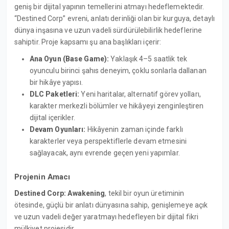
geniş bir dijital yapının temellerini atmayı hedeflemektedir.
“Destined Corp” evreni, anlatı derinliği olan bir kurguya, detaylı
dünya inşasına ve uzun vadeli sürdürülebilirlik hedeflerine
sahiptir. Proje kapsamı şu ana başlıkları içerir:
Ana Oyun (Base Game):
Yaklaşık 4–5 saatlik tek
oyunculu birinci şahıs deneyim, çoklu sonlarla dallanan
bir hikâye yapısı.
DLC Paketleri:
Yeni haritalar, alternatif görev yolları,
karakter merkezli bölümler ve hikâyeyi zenginleştiren
dijital içerikler.
Devam Oyunları:
Hikâyenin zaman içinde farklı
karakterler veya perspektiflerle devam etmesini
sağlayacak, aynı evrende geçen yeni yapımlar.
Projenin Amacı
Destined Corp: Awakening
, tekil bir oyun üretiminin
ötesinde, güçlü bir anlatı dünyasına sahip, genişlemeye açık
ve uzun vadeli değer yaratmayı hedefleyen bir dijital fikri
mülkiyet projesidir.