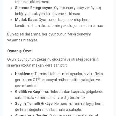
tehdidini çökertmesi.
Sisteme Entegrasyon:
Oyuncunun yapay zekâyla iş
birliği yaparak yeni bir düzene katılması.
Mutlak Kaos:
Oyuncunun başarısız olup hem
kendisinin hem de sistemin yok oluşuna neden olması.
Bu yapısal dallanma, her oyuncunun farklı deneyim
yaşamasını sağlar.
Oynanış Özeti
Oyun; oyuncunun zekâsını, dikkatini ve strateji becerisini
sınayan özgün mekaniklere sahiptir:
Hackleme:
Terminal tabanlı mini oyunlar, hızlı refleks
gerektiren QTE’ler, sosyal mühendislik diyalogları ve
çevre kontrolü.
Gizlilik ve Kaçınma:
Robotlardan kaçmak, gölgelerde
saklanmak, kameraları devre dışı bırakmak.
Seçim Temelli Hikâye:
Her seçim; hem ilerleyişi hem
de finali değiştiren dallanmalara sahiptir.
Atmosferik Gerilim:
Ses tasarımı, loş ışıklar, dijital