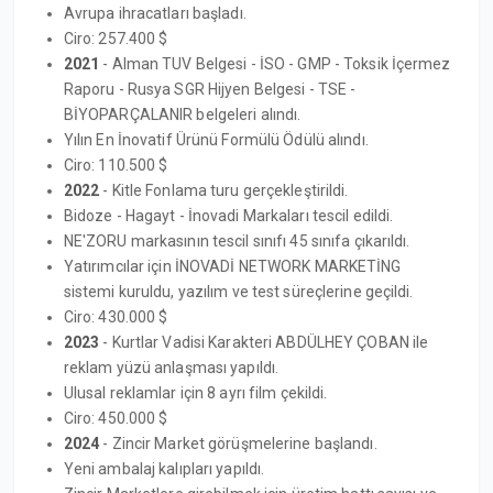
Avrupa ihracatları başladı.
Ciro: 257.400 $
2021
- Alman TUV Belgesi - İSO - GMP - Toksik İçermez
Raporu - Rusya SGR Hijyen Belgesi - TSE -
BİYOPARÇALANIR belgeleri alındı.
Yılın En İnovatif Ürünü Formülü Ödülü alındı.
Ciro: 110.500 $
2022
- Kitle Fonlama turu gerçekleştirildi.
Bidoze - Hagayt - İnovadi Markaları tescil edildi.
NE'ZORU markasının tescil sınıfı 45 sınıfa çıkarıldı.
Yatırımcılar için İNOVADİ NETWORK MARKETİNG
sistemi kuruldu, yazılım ve test süreçlerine geçildi.
Ciro: 430.000 $
2023
- Kurtlar Vadisi Karakteri ABDÜLHEY ÇOBAN ile
reklam yüzü anlaşması yapıldı.
Ulusal reklamlar için 8 ayrı film çekildi.
Ciro: 450.000 $
2024
- Zincir Market görüşmelerine başlandı.
Yeni ambalaj kalıpları yapıldı.