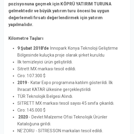
pozisyonuna geçmek için KÖPRÜ YATIRIM TURUNA
gelmektedir ve büyük yatırım turu öncesi bu uygun
değerlemeli fırsatı değerlendirmek için yatırım
yapılmalıdır.
Kilometre Taşları
9 Şubat 2018'de
İnnopark Konya Teknoloji Geliştirme
Bölgesinde kuluçka proje olarak şirket kuruldu
İlk temizleyici ürün geliştirildi.
Sitrett MX markası tescil edildi.
Ciro: 107.300 $
2019
- Katar Expo programına katılım gösterildi. İlk
İhracat KATAR ülkesine gerçekleştirildi
TÜR Teknolojik Belgesi Alındı.
SİTRETT MX markası tescil sayısı 45 sınıfa çıkarıldı.
Ciro: 145.000 $
2020
- Devlet Malzeme Ofisi Teknolojik Ürünler
Kataloğuna girildi.
NE'ZORU - SİTRESSON markaları tescil edildi.