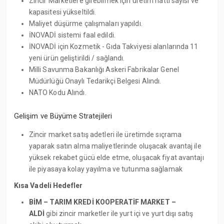
Zincir Marketlere girebilmek için üretim hattı sayısı ve
kapasitesi yükseltildi.
Maliyet düşürme çalışmaları yapıldı.
İNOVADİ sistemi faal edildi.
İNOVADİ için Kozmetik - Gıda Takviyesi alanlarında 11
yeni ürün geliştirildi / sağlandı.
Milli Savunma Bakanlığı Askeri Fabrikalar Genel
Müdürlüğü Onaylı Tedarikçi Belgesi Alındı.
NATO Kodu Alındı.
Gelişim ve Büyüme Stratejileri
Zincir market satış adetleri ile üretimde sıçrama
yaparak satın alma maliyetlerinde oluşacak avantaj ile
yüksek rekabet gücü elde etme, oluşacak fiyat avantajı
ile piyasaya kolay yayılma ve tutunma sağlamak
Kısa Vadeli Hedefler
BİM – TARIM KREDİ KOOPERATİF MARKET –
ALDİ
gibi zincir marketler ile yurt içi ve yurt dışı satış