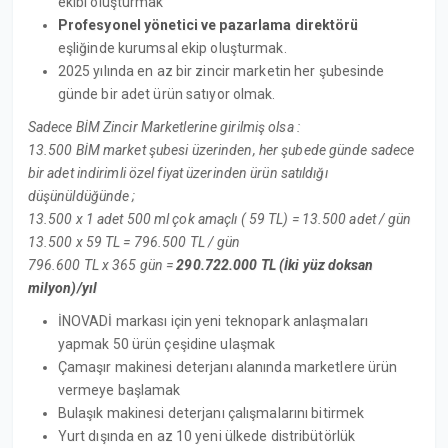
ekibi oluşturmak
Profesyonel yönetici ve pazarlama direktörü
eşliğinde kurumsal ekip oluşturmak.
2025 yılında en az bir zincir marketin her şubesinde
günde bir adet ürün satıyor olmak.
Sadece BİM Zincir Marketlerine girilmiş olsa :
13.500 BİM market şubesi üzerinden, her şubede günde sadece
bir adet indirimli özel fiyat üzerinden ürün satıldığı
düşünüldüğünde ;
13.500 x 1 adet 500 ml çok amaçlı ( 59 TL) = 13.500 adet / gün
13.500 x 59 TL = 796.500 TL / gün
796.600 TL x 365 gün =
290.722.000 TL (İki yüz doksan
milyon)/yıl
İNOVADİ markası için yeni teknopark anlaşmaları
yapmak 50 ürün çeşidine ulaşmak
Çamaşır makinesi deterjanı alanında marketlere ürün
vermeye başlamak
Bulaşık makinesi deterjanı çalışmalarını bitirmek
Yurt dışında en az 10 yeni ülkede distribütörlük