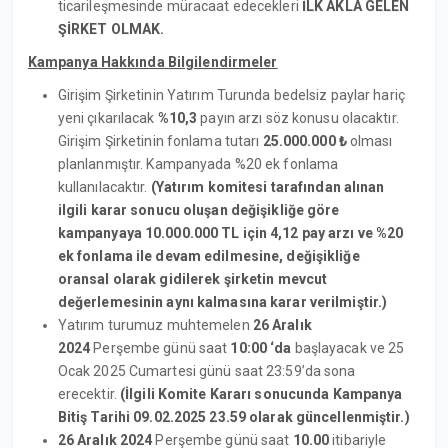
ticarileşmesinde müracaat edecekleri
İLK AKLA GELEN
ŞİRKET OLMAK.
Kampanya Hakkında Bilgilendirmeler
Girişim Şirketinin Yatırım Turunda bedelsiz paylar hariç
yeni çıkarılacak
%10,3
payın arzı söz konusu olacaktır.
Girişim Şirketinin fonlama tutarı
25.000.000 ₺
olması
planlanmıştır. Kampanyada %20 ek fonlama
kullanılacaktır.
(Yatırım komitesi tarafından alınan
ilgili karar sonucu oluşan değişikliğe göre
kampanyaya 10.000.000 TL için 4,12 pay arzı ve %20
ek fonlama ile devam edilmesine, değişikliğe
oransal olarak gidilerek şirketin mevcut
değerlemesinin aynı kalmasına karar verilmiştir.)
Yatırım turumuz muhtemelen
26 Aralık
2024
Perşembe günü saat
10:00 ‘da
başlayacak ve 25
Ocak 2025 Cumartesi günü saat 23:59’da sona
erecektir.
(İlgili Komite Kararı sonucunda Kampanya
Bitiş Tarihi 09.02.2025 23.59 olarak güncellenmiştir.)
26 Aralık 2024
Perşembe günü saat
10.00
itibariyle