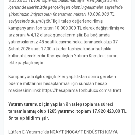
8.535.625 TL
fon toplamış bulunmaktayız. Kampanya süresi
içerisinde işlerimizde gerçekleşen olumlu gelişmeler sayesinde
şirketimizin ihtiyacı olan finansman miktarı 10.000.000 TL
seviyesinde düşmüştür."
ilgili talep değerlendirilmiş
kampanyanın fon tutarı 10.000.000 TL olarak değiştirilmiş ve
arz oranı % 4,12 olarak güncellenmiştir. Bu bağlamda
yatırımcılarımız 48 saatlik cayma hakkı tanınacak olup 07
Şubat 2025 saat 17.00'a kadar tarihine kadar bu hakkı
kullanabileceklerdir. Konuya ilişkin Yatırım Komitesi kararı
ekte paylaşılmıştır.
Kampanyada ilgili değişiklikler yapıldıktan sonra gereken
ödeme miktarının hesaplanması için sunulan hesap
makinesinin linki: https://hesaplama.fonbulucu.com/sitrett
Yatırım turumuz için yapılan ön talep toplama süreci
tamamlanmış olup 1285 yatırımcı toplam 17.920.423,00 TL
ön talep bildirmiştir.
Lütfen E-Yatırımcı'da NGAYT (NOGAYT ENDÜSTRİ KİMYA