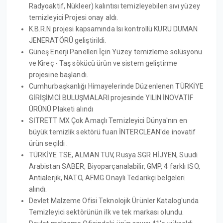
Radyoaktif, Nükleer) kalıntısı temizleyebilen sıvı yüzey
temizleyici Projesi onay aldı.
K.B.R.N projesi kapsamında Isı kontrollü KURU DUMAN
JENERATÖRÜ geliştirildi.
Güneş Enerji Panelleri İçin Yüzey temizleme solüsyonu
ve Kireç - Taş sökücü ürün ve sistem geliştirme
projesine başlandı.
Cumhurbaşkanlığı Himayelerinde Düzenlenen TÜRKİYE
GİRİŞİMCİ BULUŞMALARI projesinde YILIN İNOVATİF
ÜRÜNÜ Plaketi alındı
SİTRETT MX Çok Amaçlı Temizleyici Dünya'nın en
büyük temizlik sektörü fuarı İNTERCLEAN'de inovatif
ürün seçildi .
TÜRKİYE TSE, ALMAN TUV, Rusya SGR HİJYEN, Suudi
Arabistan SABER, Biyoparçanalabilir, GMP, 4 farklı İSO,
Antialerjik, NATO, AFMG Onaylı Tedarikçi belgeleri
alındı.
Devlet Malzeme Ofisi Teknolojik Ürünler Katalog'unda
Temizleyici sektörünün ilk ve tek markası olundu.