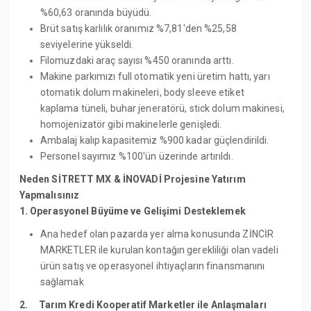
%60,63 oranında büyüdü.
Brüt satış karlılık oranımız %7,81'den %25,58
seviyelerine yükseldi.
Filomuzdaki araç sayısı %450 oranında arttı.
Makine parkımızı full otomatik yeni üretim hattı, yarı
otomatik dolum makineleri, body sleeve etiket
kaplama tüneli, buhar jeneratörü, stick dolum makinesi,
homojenizatör gibi makinelerle genişledi.
Ambalaj kalıp kapasitemiz %900 kadar güçlendirildi.
Personel sayımız %100'ün üzerinde artırıldı.
Neden SİTRETT MX & İNOVADİ Projesine Yatırım
Yapmalısınız
1. Operasyonel Büyüme ve Gelişimi Desteklemek
Ana hedef olan pazarda yer alma konusunda ZİNCİR
MARKETLER ile kurulan kontağın gerekliliği olan vadeli
ürün satış ve operasyonel ihtiyaçların finansmanını
sağlamak
2. Tarım Kredi Kooperatif Marketler ile Anlaşmaları