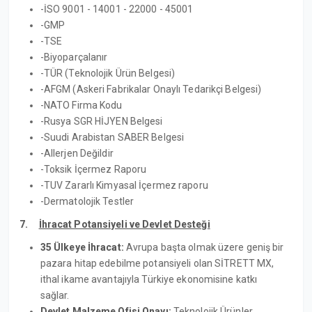
-İSO 9001 - 14001 - 22000 - 45001
-GMP
-TSE
-Biyoparçalanır
-TÜR (Teknolojik Ürün Belgesi)
-AFGM (Askeri Fabrikalar Onaylı Tedarikçi Belgesi)
-NATO Firma Kodu
-Rusya SGR HİJYEN Belgesi
-Suudi Arabistan SABER Belgesi
-Allerjen Değildir
-Toksik İçermez Raporu
-TUV Zararlı Kimyasal İçermez raporu
-Dermatolojik Testler
7.
İhracat Potansiyeli ve Devlet Desteği
35 Ülkeye İhracat:
Avrupa başta olmak üzere geniş bir
pazara hitap edebilme potansiyeli olan SİTRETT MX,
ithal ikame avantajıyla Türkiye ekonomisine katkı
sağlar.
Devlet Malzeme Ofisi Onayı:
Teknolojik Ürünler