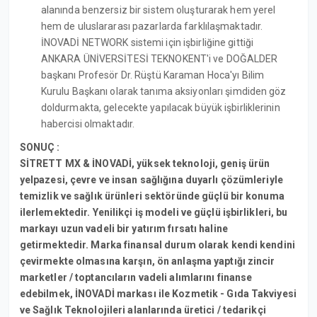
alanında benzersiz bir sistem oluşturarak hem yerel
hem de uluslararası pazarlarda farklılaşmaktadır.
İNOVADİ NETWORK sistemi için işbirliğine gittiği
ANKARA ÜNİVERSİTESİ TEKNOKENT'i ve DOĞALDER
başkanı Profesör Dr. Rüştü Karaman Hoca'yı Bilim
Kurulu Başkanı olarak tanıma aksiyonları şimdiden göz
doldurmakta, gelecekte yapılacak büyük işbirliklerinin
habercisi olmaktadır.
SONUÇ :
SİTRETT MX & İNOVADİ, yüksek teknoloji, geniş ürün
yelpazesi, çevre ve insan sağlığına duyarlı çözümleriyle
temizlik ve sağlık ürünleri sektöründe güçlü bir konuma
ilerlemektedir. Yenilikçi iş modeli ve güçlü işbirlikleri, bu
markayı uzun vadeli bir yatırım fırsatı haline
getirmektedir. Marka finansal durum olarak kendi kendini
çevirmekte olmasına karşın, ön anlaşma yaptığı zincir
marketler / toptancıların vadeli alımlarını finanse
edebilmek, İNOVADİ markası ile Kozmetik - Gıda Takviyesi
ve Sağlık Teknolojileri alanlarında üretici / tedarikçi