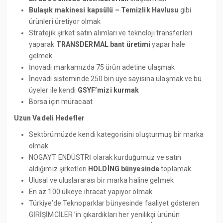
Bulaşık makinesi kapsülü – Temizlik Havlusu
gibi
ürünleri üretiyor olmak
Stratejik şirket satın alımları ve teknoloji transferleri
yaparak
TRANSDERMAL bant üretimi
yapar hale
gelmek
İnovadi markamızda 75 ürün adetine ulaşmak
İnovadi sisteminde 250 bin üye sayısına ulaşmak ve bu
üyeler ile kendi
GSYF’mizi kurmak
Borsa için müracaat
Uzun Vadeli Hedefler
Sektörümüzde kendi kategorisini oluşturmuş bir marka
olmak
NOGAYT ENDÜSTRİ olarak kurduğumuz ve satın
aldığımız şirketleri
HOLDİNG bünyesinde
toplamak
Ulusal ve uluslararası bir marka haline gelmek
En az 100 ülkeye ihracat yapıyor olmak.
Türkiye’de Teknoparklar bünyesinde faaliyet gösteren
GİRİŞİMCİLER ’in çıkardıkları her yenilikçi ürünün