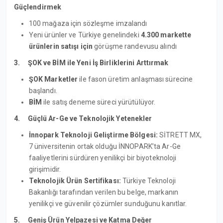
Güçlendirmek
100 mağaza için sözleşme imzalandı
Yeni ürünler ve Türkiye genelindeki
4.300 markette
ürünlerin satışı için
görüşme randevusu alındı
3. ŞOK ve BİM ile Yeni İş Birliklerini Arttırmak
ŞOK Marketler
ile fason üretim anlaşması sürecine
başlandı.
BİM
ile satış deneme süreci yürütülüyor.
4.
Güçlü Ar-Ge ve Teknolojik Yetenekler
İnnopark Teknoloji Geliştirme Bölgesi:
SİTRETT MX,
7 üniversitenin ortak olduğu İNNOPARK’ta Ar-Ge
faaliyetlerini sürdüren yenilikçi bir biyoteknoloji
girişimidir.
Teknolojik Ürün Sertifikası:
Türkiye Teknoloji
Bakanlığı tarafından verilen bu belge, markanın
yenilikçi ve güvenilir çözümler sunduğunu kanıtlar.
5.
Geniş Ürün Yelpazesi ve Katma Değer