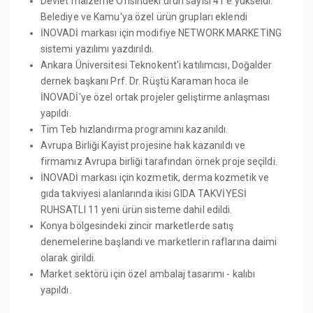
Devlet malzeme Ofisindeki ürün sayısı 41'e yükseldi.
Belediye ve Kamu'ya özel ürün grupları eklendi
İNOVADİ markası için modifiye NETWORK MARKETİNG
sistemi yazılımı yazdırıldı.
Ankara Üniversitesi Teknokent'i katılımcısı, Doğalder
dernek başkanı Prf. Dr. Rüştü Karaman hoca ile
İNOVADİ'ye özel ortak projeler geliştirme anlaşması
yapıldı.
Tim Teb hızlandırma programını kazanıldı.
Avrupa Birliği Kayist projesine hak kazanıldı ve
firmamız Avrupa birliği tarafından örnek proje seçildi.
İNOVADİ markası için kozmetik, derma kozmetik ve
gıda takviyesi alanlarında ikisi GIDA TAKVİYESİ
RUHSATLI 11 yeni ürün sisteme dahil edildi.
Konya bölgesindeki zincir marketlerde satış
denemelerine başlandı ve marketlerin raflarına daimi
olarak girildi.
Market sektörü için özel ambalaj tasarımı - kalıbı
yapıldı.