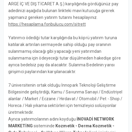
ARGE İÇ VE DIŞ TİCARET A.Ş.) karşılığında gördüğünüz pay
adedinizi aşağıda bulunan linkteki mavi kutucuğa girerek
yapmanız gereken yatırım tutarını hesaplayınız.
https://hesaplama.fonbulucu.com/sitrett
Yatırımcı ödediği tutar karşılığında bu köprü yatırım turuna
katılarak artırılan sermayede sahip olduğu pay oranının
sulanmamış olacağı gibi yapacağı yeni yatırımdan
sulanmama için ödeyeceği tutar düşülmeden hakedişe göre
ayrıca bedelsiz pay da alacaktır. Sulanma Bedelinin yarısı
girişimci paylarından karşılanacaktır.
7 üniversitenin ortak olduğu İnnopark Teknoloji Geliştirme
Bölgesinde geliştirdiği, Kamu / Savunma Sanayi / Endüstriyel
alanlar / Market / Eczane / Hırdavat / Otomobil / Pet - Shop /
Horeca / Halı yıkama sektörleri için temizleyici solüsyonlar
üretmektedir.
Ayrıca yatırımcılarının adını koyduğu
İNOVADİ NETWORK
MARKETİNG
sisteminde
Kozmetik - Derma Kozmetik -