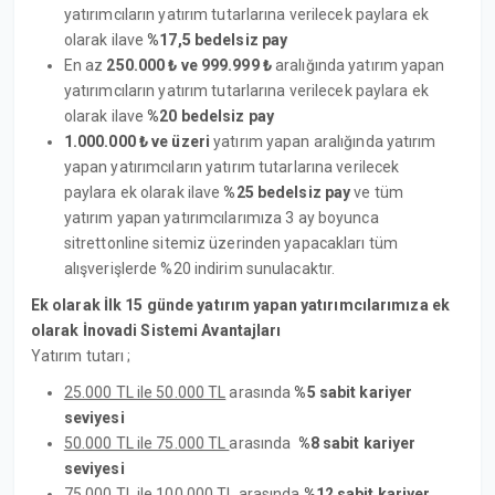
yatırımcıların yatırım tutarlarına verilecek paylara ek
olarak ilave
%17,5 bedelsiz pay
En az
250.000 ₺ ve 999.999 ₺
aralığında yatırım yapan
yatırımcıların yatırım tutarlarına verilecek paylara ek
olarak ilave
%20 bedelsiz pay
1.000.000 ₺ ve üzeri
yatırım yapan aralığında yatırım
yapan yatırımcıların yatırım tutarlarına verilecek
paylara ek olarak ilave
%25 bedelsiz pay
ve tüm
yatırım yapan yatırımcılarımıza 3 ay boyunca
sitrettonline sitemiz üzerinden yapacakları tüm
alışverişlerde %20 indirim sunulacaktır.
Ek olarak İlk 15 günde yatırım yapan yatırımcılarımıza ek
olarak İnovadi Sistemi Avantajları
Yatırım tutarı ;
25.000 TL ile 50.000 TL
arasında
%5 sabit kariyer
seviyesi
50.000 TL ile 75.000 TL
arasında
%8 sabit kariyer
seviyesi
75.000 TL ile 100.000 TL
arasında
%12 sabit kariyer