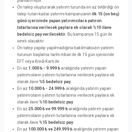
planlanmıştır.
Ön talep oluşturarak yatırım turunda en az bildirdiği ön
talep tutarı kadar yatırımı kampanyanın
ilk 15 (on beş)
günü içerisinde yapan yatırımcılara yatırım
tutarlarına verilecek paylara ek olarak %10 ilave
bedelsiz pay verilecektir.
Bu kampanya 15 gün ile
sınırlı olacaktır.
Ön talep yapılıp yapılmadığına bakılmaksızın yatırım
turunun başlama tarihi itibari ile ilk 15 gün içerisinde
EFT veya Kredi Kartı ile
En az
1.000 ₺ - 9.999 ₺
aralığında yatırım yapan
yatırımcıların yatırım tutarlarına verilecek paylara ek
olarak ilave
%5 bedelsiz pay
En az
10.000 ₺ - 24.999 ₺
aralığında yatırım yapan
yatırımcıların yatırım tutarlarına verilecek paylara ek
olarak ilave
%10 bedelsiz pay
En az
25.000 ₺ ve 99.999 ₺
aralığında yatırım yapan
yatırımcıların yatırım tutarlarına verilecek paylara ek
olarak ilave
%15 bedelsiz pay
En az
100.000 ₺ ve 249.999 ₺
aralığında yatırım yapan