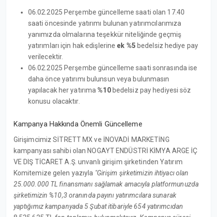
06.02.2025 Perşembe güncelleme saati olan 17.40
saati öncesinde yatırımı bulunan yatırımcılarımıza
yanımızda olmalarına teşekkür niteliğinde geçmiş
yatırımları için hak edişlerine
ek %5
bedelsiz hediye pay
verilecektir.
06.02.2025 Perşembe güncelleme saati sonrasında ise
daha önce yatırımı bulunsun veya bulunmasın
yapılacak her yatırıma
%10
bedelsiz pay hediyesi söz
konusu olacaktır.
Kampanya Hakkında Önemli Güncelleme
Girişimcimiz SİTRETT MX ve İNOVADİ MARKETİNG
kampanyası sahibi olan NOGAYT ENDÜSTRİ KİMYA ARGE İÇ
VE DIŞ TİCARET A.Ş. unvanlı girişim şirketinden Yatırım
Komitemize gelen yazıyla
"Girişim şirketimizin ihtiyacı olan
25.000.000 TL finansmanı sağlamak amacıyla platformunuzda
şirketimizin %10,3 oranında payını yatırımcılara sunarak
yaptığımız kampanyada 5 Şubat itibariyle 654 yatırımcıdan