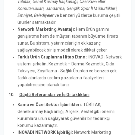
Tübitak, Genel Kurmay Başkanlığı, Özel Kuvvetler
Komutanlıkları, Jandarma, Gençlik Spor İl Müdürlükleri,
Emniyet, Belediyeler
ve benzeri yüzlerce kuruma çeşitli
ürünler satmaktadır.
Network Marketing Avantajı:
Hem ürün gamını
genişletme hem de müşteri tabanını büyütme fırsatı
sunar. Bu sistem, yatırımcılar için ek kazanç
sağlayabilecek bir iş modeli olarak dikkat çeker.
Farklı Ürün Gruplarına Hitap Etme :
İNOVADİ Network
sistemi şirketin, Kozmetik – Derma Kozmetik, Gıda
Takviyesi, Zayıflama - Sağlık Ürünleri ve benzeri çok
farklı alanlarda üretim pazarlama faaliyetleri
yapabilmesine olanak tanır.
10.
Güçlü Referanslar ve İş Ortaklıkları
Kamu ve Özel Sektör İşbirlikleri:
TÜBİTAK,
Genelkurmay Başkanlığı, Arçelik, Vestel gibi önemli
kurumlara ürün sağlayarak güvenilir bir tedarikçi
konumu kazanmıştır.
İNOVADİ NETWORK İşbirliği:
Network Marketing