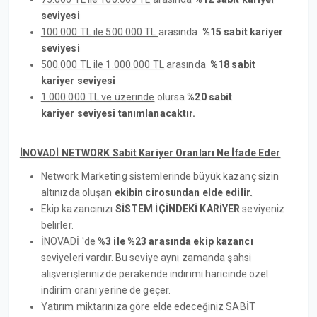
seviyesi
100.000 TL ile 500.000 TL
arasında
%15 sabit kariyer
seviyesi
500.000 TL ile 1.000.000 TL
arasında
%18 sabit
kariyer seviyesi
1.000.000 TL ve üzerinde
olursa
%20 sabit
kariyer seviyesi tanımlanacaktır.
İNOVADİ NETWORK Sabit Kariyer Oranları Ne İfade Eder
Network Marketing sistemlerinde büyük kazanç sizin
altınızda oluşan
ekibin cirosundan elde edilir.
Ekip kazancınızı
SİSTEM İÇİNDEKİ KARİYER
seviyeniz
belirler.
İNOVADİ 'de
%3 ile %23 arasında ekip kazancı
seviyeleri vardır. Bu seviye aynı zamanda şahsi
alışverişlerinizde perakende indirimi haricinde özel
indirim oranı yerine de geçer.
Yatırım miktarınıza göre elde edeceğiniz SABİT