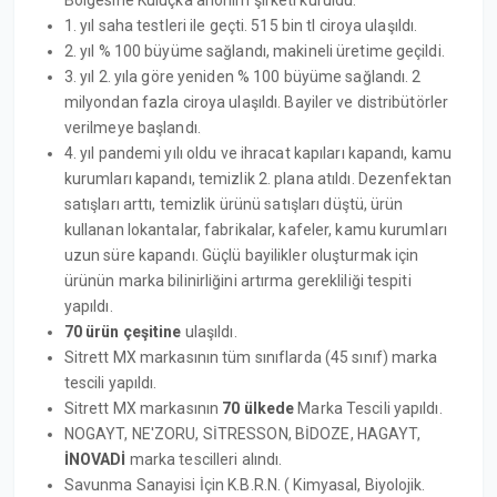
1. yıl saha testleri ile geçti. 515 bin tl ciroya ulaşıldı.
2. yıl % 100 büyüme sağlandı, makineli üretime geçildi.
3. yıl 2. yıla göre yeniden % 100 büyüme sağlandı. 2
milyondan fazla ciroya ulaşıldı. Bayiler ve distribütörler
verilmeye başlandı.
4. yıl pandemi yılı oldu ve ihracat kapıları kapandı, kamu
kurumları kapandı, temizlik 2. plana atıldı. Dezenfektan
satışları arttı, temizlik ürünü satışları düştü, ürün
kullanan lokantalar, fabrikalar, kafeler, kamu kurumları
uzun süre kapandı. Güçlü bayilikler oluşturmak için
ürünün marka bilinirliğini artırma gerekliliği tespiti
yapıldı.
70 ürün çeşitine
ulaşıldı.
Sitrett MX markasının tüm sınıflarda (45 sınıf) marka
tescili yapıldı.
Sitrett MX markasının
70 ülkede
Marka Tescili yapıldı.
NOGAYT, NE'ZORU, SİTRESSON, BİDOZE, HAGAYT,
İNOVADİ
marka tescilleri alındı.
Savunma Sanayisi İçin K.B.R.N. ( Kimyasal, Biyolojik.