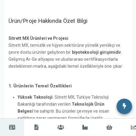
Ürün/Proje Hakkında Özet Bilgi
Sitrett MX Ürünleri ve Projesi
Sitrett MX, temizlik ve hijyen sektörüne yönelik yenilikçi ve
çevre dostu ürünler geliştiren bir
biyoteknoloji girişimidir
.
Gelişmiş Ar-Ge altyapısı ve uluslararası sertifikasyonlarla
desteklenen marka, aşağıdaki temel özellikleriyle öne çıkar:
1. Ürünlerin Temel Özellikleri
Yüksek Teknoloji
: Sitrett MX, Türkiye Teknoloji
Bakanlığı tarafından verilen
Teknolojik Ürün
Belgesi
’ne sahiptir. Bu ürünler çevreye ve insan
sağlığına zarar vermeyen formüllerle üretilir
Geniş Kullanım Alanı
: Market (son kullanıcı),
endüstriyel temizlik, otomotiv, kamu ve HORECA