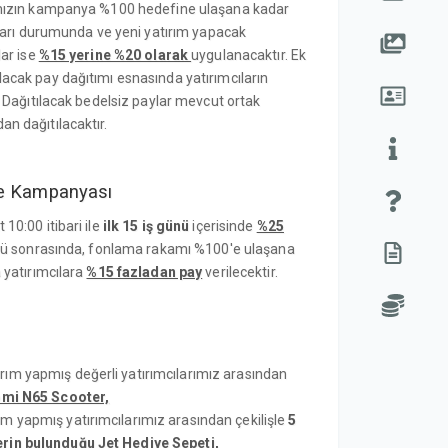
ımızın kampanya %100 hedefine ulaşana kadar
aları durumunda ve yeni yatırım yapacak
lar ise
%15 yerine %20 olarak
uygulanacaktır. Ek
acak pay dağıtımı esnasında yatırımcıların
. Dağıtılacak bedelsiz paylar mevcut ortak
n dağıtılacaktır.
ye Kampanyası
10:00 itibari ile
ilk 15 iş günü
içerisinde
%25
ünü sonrasında, fonlama rakamı %100'e ulaşana
 yatırımcılara
%15 fazladan pay
verilecektir.
rım yapmış değerli yatırımcılarımız arasından
omi N65 Scooter,
ım yapmış yatırımcılarımız arasından çekilişle
5
erin bulunduğu Jet Hediye Sepeti,