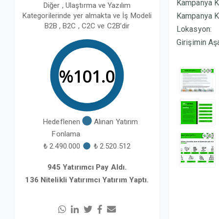
Kampanya K
Diğer , Ulaştırma ve Yazılım
Kategorilerinde yer almakta ve İş Modeli
Kampanya Ka
B2B , B2C , C2C ve C2B’dir
Lokasyon:
Girişimin Aş
%101.1
Hedeflenen
Alınan Yatırım
Fonlama
₺ 2.490.000
₺ 2.520.512
945 Yatırımcı Pay Aldı.
136 Nitelikli Yatırımcı Yatırım Yaptı.