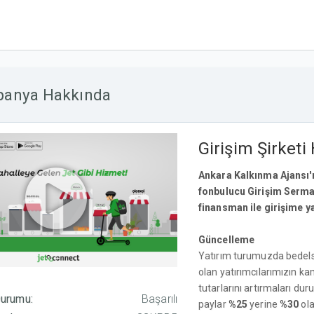
anya Hakkında
Girişim Şirketi
Ankara Kalkınma Ajansı'nı
fonbulucu Girişim Serm
finansman ile girişime ya
Güncelleme
Yatırım turumuzda bedelsiz
olan yatırımcılarımızın 
tutarlarını artırmaları du
urumu:
Başarılı
paylar
%25
yerine
%30
ola