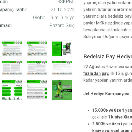
odu:
33KRB5
yapmış olan yatırımcılar
panış Tarihi:
21.10.2022
yatırım tutarlarını artırm
yatırımcılara bedelsiz pay
Global , Tüm Türkiye
paylar MKK nezdinde yapıl
aması:
Pazara Giriş
hesaplarına aktarılacaktır
Süleyman Doğan'ın payında
Bedelsiz Pay Hedi
22 Ağustos Pazartesi saat 
fazladan pay
,
ilk 15 iş g
kadar yapılan yatırımlarda
Jet Hediye Kampanyası
15.000₺ ve üzeri
yatı
çekilişle
1 kişiye Xia
2.500₺ ve üzeri
yatır
kişiye yöresel ürünl