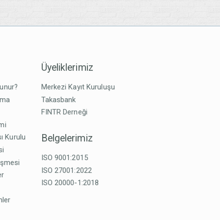
Üyeliklerimiz
lunur?
Merkezi Kayıt Kuruluşu
tma
Takasbank
FINTR Derneği
imi
Belgelerimiz
ı Kurulu
si
ISO 9001:2015
eşmesi
ISO 27001:2022
er
ISO 20000-1:2018
mler