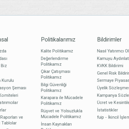
sal
Politikalarımız
Bildirimler
zda
Kalite Politikamız
Nasıl Yatırımcı O
dası
Değerlendirme
Kamuyu Aydınla
Politikamız
 Biz
KVKK Bildirimi
Çıkar Çatışması
z
Genel Risk Bildir
Politikamız
 Kurulu
Sermaye Piyasas
Bilgi Güvenliği
asyon Şeması
Üyelik Sözleşme
Politikamız
Komiteleri
Kampanya Sözl
Karapara ile Mücadele
atırımcılar
Ücret ve Kesintil
Politikamız
rlar
İstatistikler
Rüşvet ve Yolsuzlukla
Mücadele Politikamız
 Raporları ve
fuip - İkincil İşle
 Tablolar
İnsan Kaynakları