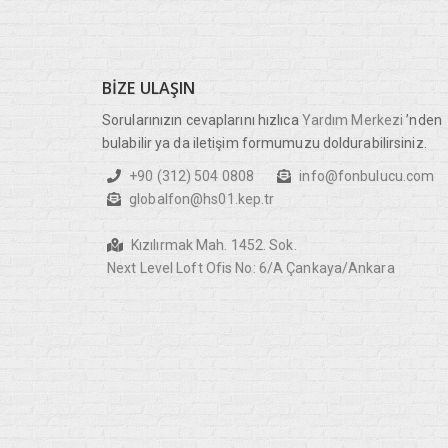
BIZE
ULAŞIN
Sorularınızın cevaplarını hızlıca
Yardım Merkezi
’nden
bulabilir ya da iletişim formumuzu doldurabilirsiniz.
+90 (312) 504 0808
info@fonbulucu.com
globalfon@hs01.kep.tr
Kızılırmak Mah. 1452. Sok.
Next Level Loft Ofis No: 6/A Çankaya/Ankara