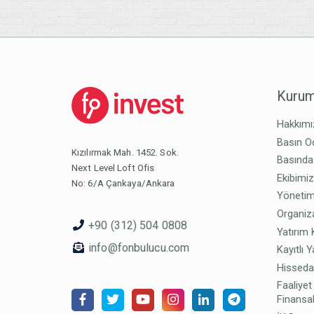
Kurum
Hakkımı
Basın O
Kızılırmak Mah. 1452. Sok.
Basında
Next Level Loft Ofis
Ekibimi
No: 6/A Çankaya/Ankara
Yönetim
Organiz
+90 (312) 504 0808
Yatırım 
info@fonbulucu.com
Kayıtlı Y
Hisseda
Faaliyet
Finansal