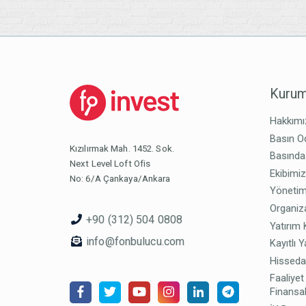
Kurum
Hakkımı
Basın O
Kızılırmak Mah. 1452. Sok.
Basında
Next Level Loft Ofis
Ekibimi
No: 6/A Çankaya/Ankara
Yönetim
Organiz
+90 (312) 504 0808
Yatırım 
info@fonbulucu.com
Kayıtlı Y
Hisseda
Faaliyet
Finansal