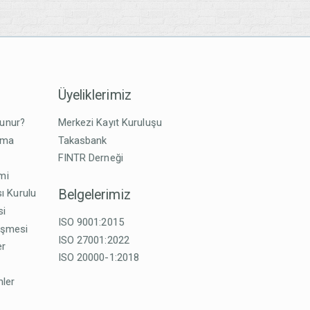
Üyeliklerimiz
lunur?
Merkezi Kayıt Kuruluşu
tma
Takasbank
FINTR Derneği
imi
Belgelerimiz
ı Kurulu
si
ISO 9001:2015
eşmesi
ISO 27001:2022
er
ISO 20000-1:2018
mler