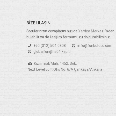
BIZE
ULAŞIN
Sorularınızın cevaplarını hızlıca
Yardım Merkezi
’nden
bulabilir ya da iletişim formumuzu doldurabilirsiniz.
+90 (312) 504 0808
info@fonbulucu.com
globalfon@hs01.kep.tr
Kızılırmak Mah. 1452. Sok.
Next Level Loft Ofis No: 6/A Çankaya/Ankara