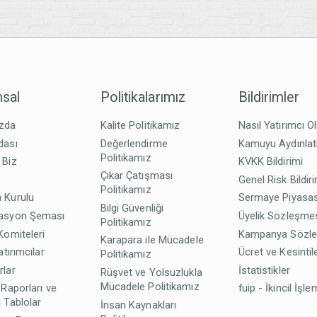
sal
Politikalarımız
Bildirimler
zda
Kalite Politikamız
Nasıl Yatırımcı O
dası
Değerlendirme
Kamuyu Aydınla
Politikamız
 Biz
KVKK Bildirimi
Çıkar Çatışması
z
Genel Risk Bildir
Politikamız
 Kurulu
Sermaye Piyasas
Bilgi Güvenliği
asyon Şeması
Üyelik Sözleşme
Politikamız
Komiteleri
Kampanya Sözl
Karapara ile Mücadele
atırımcılar
Ücret ve Kesintil
Politikamız
rlar
İstatistikler
Rüşvet ve Yolsuzlukla
Mücadele Politikamız
 Raporları ve
fuip - İkincil İşle
 Tablolar
İnsan Kaynakları