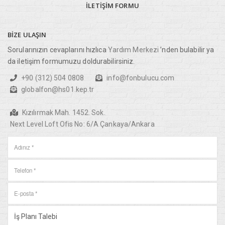
İLETIŞIM
FORMU
BIZE
ULAŞIN
Sorularınızın cevaplarını hızlıca
Yardım Merkezi
’nden bulabilir ya
da iletişim formumuzu doldurabilirsiniz.
+90 (312) 504 0808
info@fonbulucu.com
globalfon@hs01.kep.tr
Kızılırmak Mah. 1452. Sok.
Next Level Loft Ofis No: 6/A Çankaya/Ankara