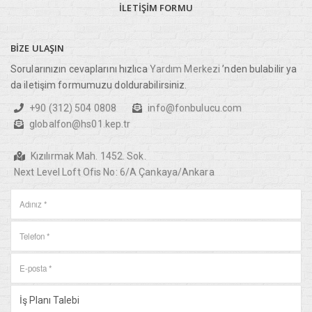
İLETIŞIM
FORMU
BIZE
ULAŞIN
Sorularınızın cevaplarını hızlıca
Yardım Merkezi
’nden bulabilir ya
da iletişim formumuzu doldurabilirsiniz.
+90 (312) 504 0808
info@fonbulucu.com
globalfon@hs01.kep.tr
Kızılırmak Mah. 1452. Sok.
Next Level Loft Ofis No: 6/A Çankaya/Ankara