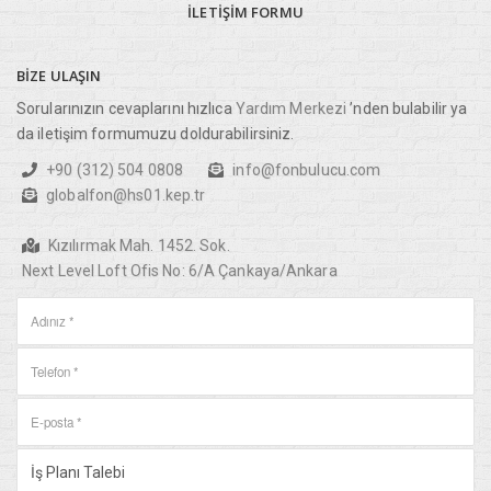
İLETIŞIM
FORMU
BIZE
ULAŞIN
Sorularınızın cevaplarını hızlıca
Yardım Merkezi
’nden bulabilir ya
da iletişim formumuzu doldurabilirsiniz.
+90 (312) 504 0808
info@fonbulucu.com
globalfon@hs01.kep.tr
Kızılırmak Mah. 1452. Sok.
Next Level Loft Ofis No: 6/A Çankaya/Ankara