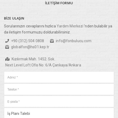
İLETIŞIM
FORMU
BIZE
ULAŞIN
Sorularınızın cevaplarını hızlıca
Yardım Merkezi
’nden bulabilir ya
da iletişim formumuzu doldurabilirsiniz.
+90 (312) 504 0808
info@fonbulucu.com
globalfon@hs01.kep.tr
Kızılırmak Mah. 1452. Sok.
Next Level Loft Ofis No: 6/A Çankaya/Ankara