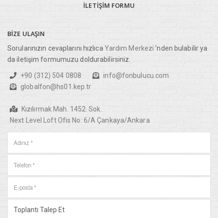
İLETIŞIM
FORMU
BIZE
ULAŞIN
Sorularınızın cevaplarını hızlıca
Yardım Merkezi
’nden bulabilir ya
da iletişim formumuzu doldurabilirsiniz.
+90 (312) 504 0808
info@fonbulucu.com
globalfon@hs01.kep.tr
Kızılırmak Mah. 1452. Sok.
Next Level Loft Ofis No: 6/A Çankaya/Ankara