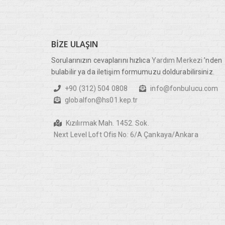
BIZE
ULAŞIN
Sorularınızın cevaplarını hızlıca
Yardım Merkezi
’nden
bulabilir ya da iletişim formumuzu doldurabilirsiniz.
+90 (312) 504 0808
info@fonbulucu.com
globalfon@hs01.kep.tr
Kızılırmak Mah. 1452. Sok.
Next Level Loft Ofis No: 6/A Çankaya/Ankara