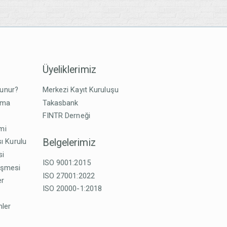
Üyeliklerimiz
lunur?
Merkezi Kayıt Kuruluşu
tma
Takasbank
FINTR Derneği
imi
Belgelerimiz
ı Kurulu
si
ISO 9001:2015
eşmesi
ISO 27001:2022
er
ISO 20000-1:2018
mler