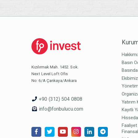
Kurum
Hakkımı
Basın O
Kızılırmak Mah. 1452. Sok.
Basında
Next Level Loft Ofis
Ekibimi
No: 6/A Çankaya/Ankara
Yönetim
Organiz
+90 (312) 504 0808
Yatırım 
info@fonbulucu.com
Kayıtlı Y
Hisseda
Faaliyet
Finansal