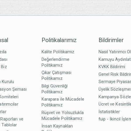
sal
Politikalarımız
Bildirimler
zda
Kalite Politikamız
Nasıl Yatırımcı O
dası
Değerlendirme
Kamuyu Aydınla
Politikamız
 Biz
KVKK Bildirimi
Çıkar Çatışması
z
Genel Risk Bildir
Politikamız
 Kurulu
Sermaye Piyasas
Bilgi Güvenliği
asyon Şeması
Üyelik Sözleşme
Politikamız
Komiteleri
Kampanya Sözl
Karapara ile Mücadele
atırımcılar
Ücret ve Kesintil
Politikamız
rlar
İstatistikler
Rüşvet ve Yolsuzlukla
Mücadele Politikamız
 Raporları ve
fuip - İkincil İşle
 Tablolar
İnsan Kaynakları