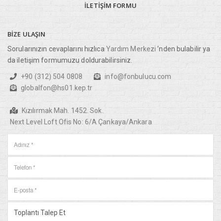
İLETIŞIM
FORMU
BIZE
ULAŞIN
Sorularınızın cevaplarını hızlıca
Yardım Merkezi
’nden bulabilir ya
da iletişim formumuzu doldurabilirsiniz.
+90 (312) 504 0808
info@fonbulucu.com
globalfon@hs01.kep.tr
Kızılırmak Mah. 1452. Sok.
Next Level Loft Ofis No: 6/A Çankaya/Ankara