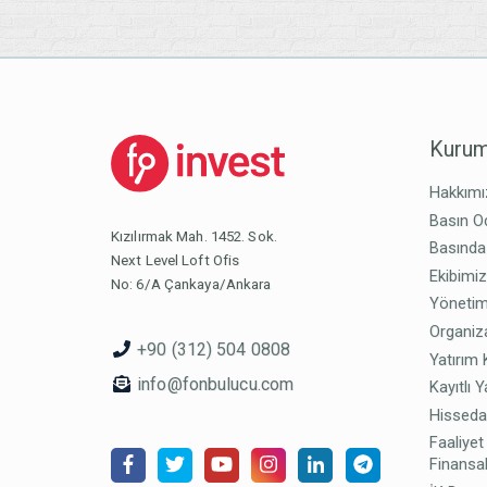
Kurum
Hakkımı
Basın O
Kızılırmak Mah. 1452. Sok.
Basında
Next Level Loft Ofis
Ekibimi
No: 6/A Çankaya/Ankara
Yönetim
Organiz
+90 (312) 504 0808
Yatırım 
info@fonbulucu.com
Kayıtlı Y
Hisseda
Faaliyet
Finansal