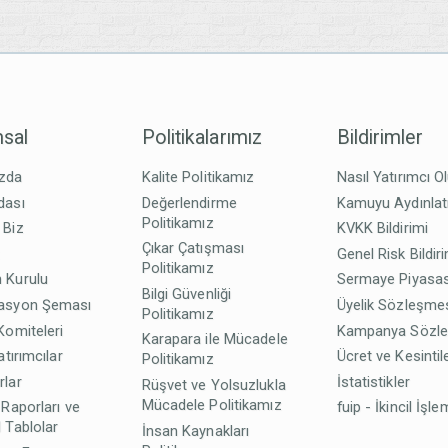
sal
Politikalarımız
Bildirimler
zda
Kalite Politikamız
Nasıl Yatırımcı O
dası
Değerlendirme
Kamuyu Aydınla
Politikamız
 Biz
KVKK Bildirimi
Çıkar Çatışması
z
Genel Risk Bildir
Politikamız
 Kurulu
Sermaye Piyasas
Bilgi Güvenliği
asyon Şeması
Üyelik Sözleşme
Politikamız
Komiteleri
Kampanya Sözl
Karapara ile Mücadele
atırımcılar
Ücret ve Kesintil
Politikamız
rlar
İstatistikler
Rüşvet ve Yolsuzlukla
Mücadele Politikamız
 Raporları ve
fuip - İkincil İşle
 Tablolar
İnsan Kaynakları