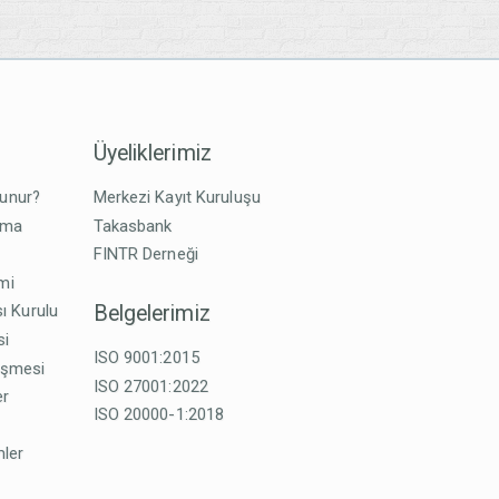
Üyeliklerimiz
lunur?
Merkezi Kayıt Kuruluşu
tma
Takasbank
FINTR Derneği
imi
Belgelerimiz
ı Kurulu
si
ISO 9001:2015
eşmesi
ISO 27001:2022
er
ISO 20000-1:2018
mler