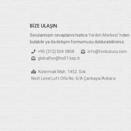
BIZE
ULAŞIN
Sorularınızın cevaplarını hızlıca
Yardım Merkezi
’nden
bulabilir ya da iletişim formumuzu doldurabilirsiniz.
+90 (312) 504 0808
info@fonbulucu.com
globalfon@hs01.kep.tr
Kızılırmak Mah. 1452. Sok.
Next Level Loft Ofis No: 6/A Çankaya/Ankara