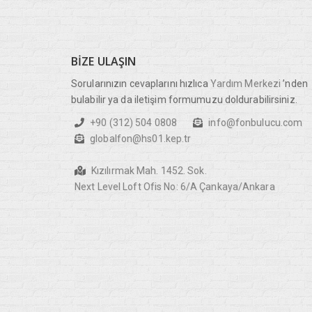
BIZE
ULAŞIN
Sorularınızın cevaplarını hızlıca
Yardım Merkezi
’nden
bulabilir ya da iletişim formumuzu doldurabilirsiniz.
+90 (312) 504 0808
info@fonbulucu.com
globalfon@hs01.kep.tr
Kızılırmak Mah. 1452. Sok.
Next Level Loft Ofis No: 6/A Çankaya/Ankara