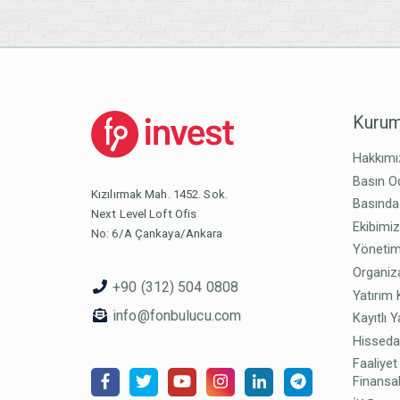
Kurum
Hakkımı
Basın O
Kızılırmak Mah. 1452. Sok.
Basında
Next Level Loft Ofis
Ekibimi
No: 6/A Çankaya/Ankara
Yönetim
Organiz
+90 (312) 504 0808
Yatırım 
info@fonbulucu.com
Kayıtlı Y
Hisseda
Faaliyet
Finansal