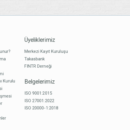
Üyeliklerimiz
lunur?
Merkezi Kayıt Kuruluşu
tma
Takasbank
FINTR Derneği
imi
Belgelerimiz
ı Kurulu
si
ISO 9001:2015
eşmesi
ISO 27001:2022
er
ISO 20000-1:2018
mler