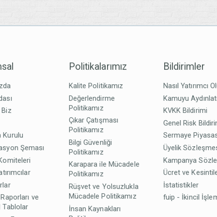
sal
Politikalarımız
Bildirimler
zda
Kalite Politikamız
Nasıl Yatırımcı O
dası
Değerlendirme
Kamuyu Aydınla
Politikamız
 Biz
KVKK Bildirimi
Çıkar Çatışması
z
Genel Risk Bildir
Politikamız
 Kurulu
Sermaye Piyasas
Bilgi Güvenliği
asyon Şeması
Üyelik Sözleşme
Politikamız
Komiteleri
Kampanya Sözl
Karapara ile Mücadele
atırımcılar
Ücret ve Kesintil
Politikamız
rlar
İstatistikler
Rüşvet ve Yolsuzlukla
Mücadele Politikamız
 Raporları ve
fuip - İkincil İşle
 Tablolar
İnsan Kaynakları