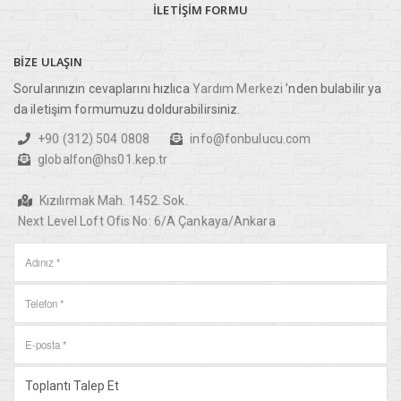
İLETIŞIM
FORMU
BIZE
ULAŞIN
Sorularınızın cevaplarını hızlıca
Yardım Merkezi
’nden bulabilir ya
da iletişim formumuzu doldurabilirsiniz.
+90 (312) 504 0808
info@fonbulucu.com
globalfon@hs01.kep.tr
Kızılırmak Mah. 1452. Sok.
Next Level Loft Ofis No: 6/A Çankaya/Ankara