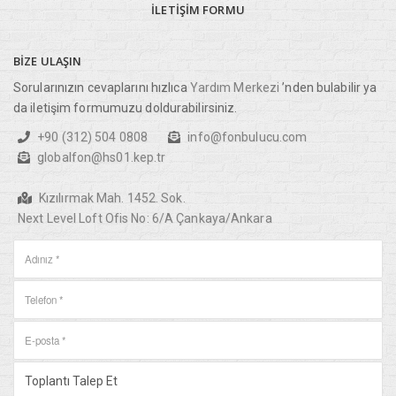
İLETIŞIM
FORMU
BIZE
ULAŞIN
Sorularınızın cevaplarını hızlıca
Yardım Merkezi
’nden bulabilir ya
da iletişim formumuzu doldurabilirsiniz.
+90 (312) 504 0808
info@fonbulucu.com
globalfon@hs01.kep.tr
Kızılırmak Mah. 1452. Sok.
Next Level Loft Ofis No: 6/A Çankaya/Ankara