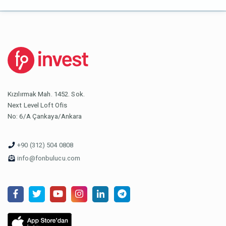
Yatırımcı
Hedef
Fonlama
2199
₺ 9.500.000
₺ 13.966.951
En Yüksek Yatırım Tutarı: ₺ 250.000
Kızılırmak Mah. 1452. Sok.
Next Level Loft Ofis
No: 6/A Çankaya/Ankara
+90 (312) 504 0808
info@fonbulucu.com