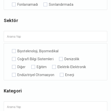
Fonlanamadı
Sonlandırmada
Sektör
Biyoteknoloji, Biyomedikal
Coğrafi Bilgi Sistemleri
Denizcilik
Diğer
Eğitim
Elektrik-Elektronik
Endüstriyel Otomasyon
Enerji
Finans, Bankacılık
Geri Dönüşüm
Kategori
Havacılık
İklimlendirme
İletişim, Haberleşme
Kozmetik
Madencilik
Makine, Teçhizat, İmalat