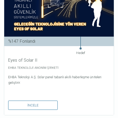
%147 Fonlandı
Eyes of Solar II
EHBA TEKNOLOJİ ANONİM ŞİRKETİ
EHBA Teknoloji A.Ş. Solar panel tabanlı akıllı haberleşme üniteleri
geliştirir.
İNCELE