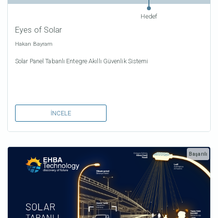
Eyes of Solar
Hakan Bayram
Solar Panel Tabanlı Entegre Akıllı Güvenlik Sistemi
İNCELE
Başarılı
Yatırımcı
Hedef
Fonlama
1981
₺ 1.500.000
₺ 21.069.053
En Yüksek Yatırım Tutarı: ₺ 500.000